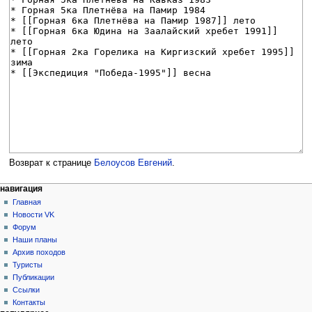
Возврат к странице
Белоусов Евгений
.
Н
действия на странице
персональные инструменты
навигация
статья
создать
Главная
а
учётную
обсуждение
Новости VK
в
запись
читать
Форум
и
войти
просмотр
Наши планы
г
кода
Архив походов
история
а
Туристы
Публикации
ц
Ссылки
и
Контакты