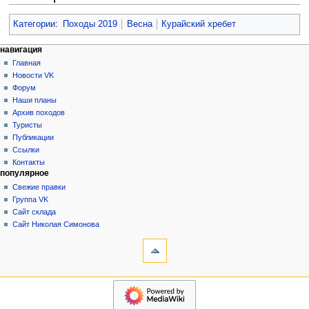
Категории
:
Походы 2019
Весна
Курайский хребет
Н
действия на странице
персональные инструменты
навигация
статья
создать
Главная
а
учётную
обсуждение
Новости VK
в
запись
читать
Форум
и
войти
просмотр
Наши планы
г
кода
Архив походов
история
а
Туристы
Публикации
ц
Ссылки
и
Контакты
я
популярное
Свежие правки
Группа VK
Сайт склада
Сайт Николая Симонова
инструменты
Ссылки
сюда
Связанные
навигация
правки
Главная
Служебные
Новости
страницы