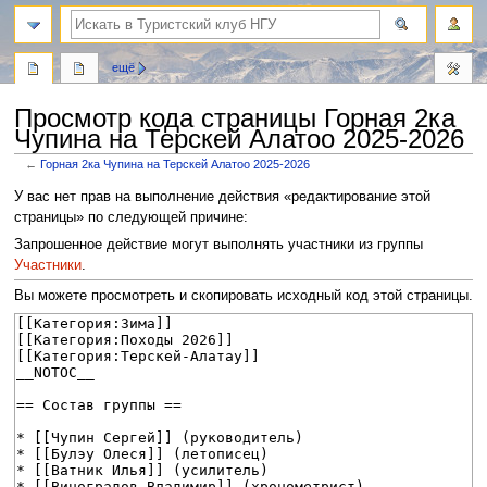
поиск
ещё
Просмотр кода страницы Горная 2ка
Чупина на Терскей Алатоо 2025-2026
←
Горная 2ка Чупина на Терскей Алатоо 2025-2026
Перейти
Перейти
У вас нет прав на выполнение действия «редактирование этой
к
к
страницы» по следующей причине:
навигации
поиску
Запрошенное действие могут выполнять участники из группы
Участники
.
Вы можете просмотреть и скопировать исходный код этой страницы.