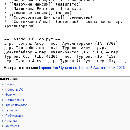
Возврат к странице
Горная 2ка Чупина на Терскей Алатоо 2025-2026
.
Н
действия на странице
персональные инструменты
навигация
статья
создать
Главная
а
учётную
обсуждение
Новости VK
в
запись
читать
Форум
и
войти
просмотр
Наши планы
г
кода
Архив походов
история
а
Туристы
Публикации
ц
Ссылки
и
Контакты