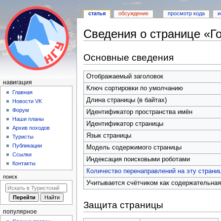
статья
обсуждение
просмотр кода
и
Сведения о странице «Го
Перейти
Перейти
Основные сведения
к
к
навигации
поиску
Отображаемый заголовок
Н
навигация
Ключ сортировки по умолчанию
а
Главная
Длина страницы (в байтах)
Новости VK
в
Форум
Идентификатор пространства имён
и
Наши планы
Идентификатор страницы
г
Архив походов
Язык страницы
а
Туристы
Публикации
ц
Модель содержимого страницы
Ссылки
и
Индексация поисковыми роботами
Контакты
я
Количество перенаправлений на эту страни
поиск
Учитывается счётчиком как содержательная
Защита страницы
популярное