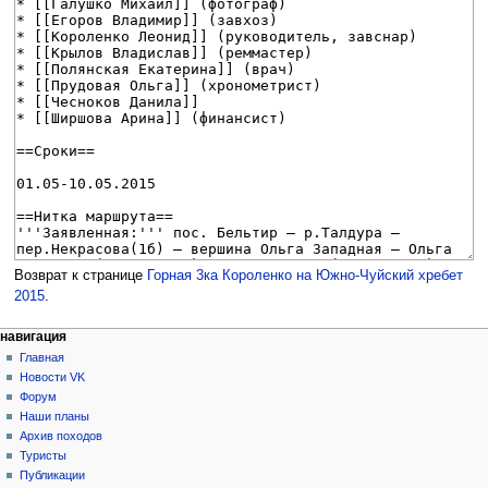
Возврат к странице
Горная 3ка Короленко на Южно-Чуйский хребет
2015
.
Н
действия на странице
персональные инструменты
навигация
статья
создать
Главная
а
учётную
обсуждение
Новости VK
в
запись
читать
Форум
и
войти
просмотр
Наши планы
г
кода
Архив походов
история
а
Туристы
Публикации
ц