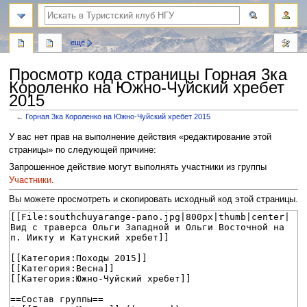
поиск
ещё
Просмотр кода страницы Горная 3ка
Короленко на Южно-Чуйский хребет
2015
←
Горная 3ка Короленко на Южно-Чуйский хребет 2015
Перейти
Перейти
У вас нет прав на выполнение действия «редактирование этой
к
к
страницы» по следующей причине:
навигации
поиску
Запрошенное действие могут выполнять участники из группы
Участники
.
Вы можете просмотреть и скопировать исходный код этой страницы.