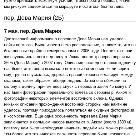
нужно приложить максимум усилий, чтобы пройти перевал, иначе
мы рискуем задержаться на маршруте и остаться без топлива.
пер. Дева Мария (2Б)
7 мая, пер. Дева Мария
Достоверной информации о перевале Дева Мария нам удалось
найти не много. Было известно его расположение, а также то, что он
был впервые пройден кемеровчанами в 2006 году. После этого они
же спускались с него в долину р. Аккол после траверса вершины
3695 (Дева Мария) в 2007 году. Описание последнего прохождения у
нас было, хотя оно и вызывало некоторые сомнения. Если верить
ему, группа спускалась, держась правой стороны и лавируя между
скалами, таким образом, обойдя ледник. Затем они сбежали по
склону в долину, причём весь спуск с перевала занял 45 минут. У
нас были фотографии перевального взлёта со стороны р. Аккол и
фотографии некоторых элементов восточного склона. Однако
никаких описаний прохождения восточной стороны нам найти не
удалось, поэтому приходилось полагаться на скудные фотографии
и космоснимки. Ещё одна особенность перевала Дева Мария
заключается в большом наборе высоты от р. Аккол (около 1300 м),
поэтому нам было необходимо начинать подъём как можно раньше,
тем более что техническая сложность перевала была неизвестна.