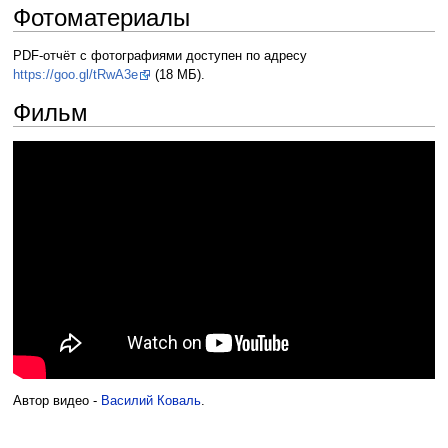
Фотоматериалы
PDF-отчёт с фотографиями доступен по адресу
https://goo.gl/tRwA3e
(18 МБ).
Фильм
Автор видео -
Василий Коваль
.