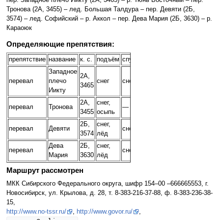
пер. Западное плечо Иикту (2А, 3465) – р. Тюнь Восточный – пер.
Тронова (2А, 3455) – лед. Большая Талдура – пер. Девяти (2Б,
3574) – лед. Софийский – р. Аккол – пер. Дева Мария (2Б, 3630) – р.
Караоюк
Определяющие препятствия:
препятствие
название
к. с.
подъём
спуск
Западное
2А,
перевал
плечо
снег
снег
3465
Иикту
2А,
снег,
перевал
Тронова
—
3455
осыпь
2Б,
снег,
перевал
Девяти
снег
3574
лёд
Дева
2Б,
снег,
перевал
снег
Мария
3630
лёд
Маршрут рассмотрен
МКК Сибирского Федерального округа, шифр 154–00 –666665553, г.
Новосибирск, ул. Крылова, д. 28, т. 8-383-216-37-88, ф. 8-383-236-38-
15,
http://www.no-tssr.ru/
,
http://www.govor.ru/
,