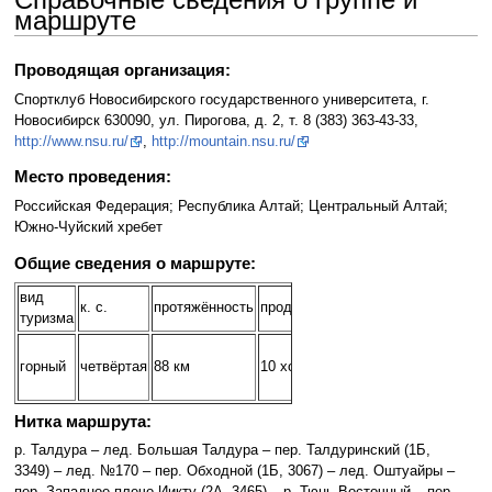
маршруте
Проводящая организация:
Спортклуб Новосибирского государственного университета, г.
Новосибирск 630090, ул. Пирогова, д. 2, т. 8 (383) 363-43-33,
http://www.nsu.ru/
,
http://mountain.nsu.ru/
Место проведения:
Российская Федерация; Республика Алтай; Центральный Алтай;
Южно-Чуйский хребет
Общие сведения о маршруте:
вид
сроки
к. с.
протяжённость
продолжительность
туризма
проведения
29 апреля
горный
четвёртая
88 км
10 ходовых дней
– 8 мая
2017 г.
Нитка маршрута:
р. Талдура – лед. Большая Талдура – пер. Талдуринский (1Б,
3349) – лед. №170 – пер. Обходной (1Б, 3067) – лед. Оштуайры –