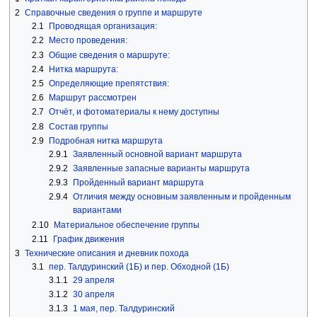
2
Справочные сведения о группе и маршруте
2.1
Проводящая организация:
2.2
Место проведения:
2.3
Общие сведения о маршруте:
2.4
Нитка маршрута:
2.5
Определяющие препятствия:
2.6
Маршрут рассмотрен
2.7
Отчёт, и фотоматериалы к нему доступны
2.8
Состав группы
2.9
Подробная нитка маршрута
2.9.1
Заявленный основной вариант маршрута
2.9.2
Заявленные запасные варианты маршрута
2.9.3
Пройденный вариант маршрута
2.9.4
Отличия между основным заявленным и пройденным
вариантами
2.10
Материальное обеспечение группы
2.11
График движения
3
Технические описания и дневник похода
3.1
пер. Талдуринский (1Б) и пер. Обходной (1Б)
3.1.1
29 апреля
3.1.2
30 апреля
3.1.3
1 мая, пер. Талдуринский