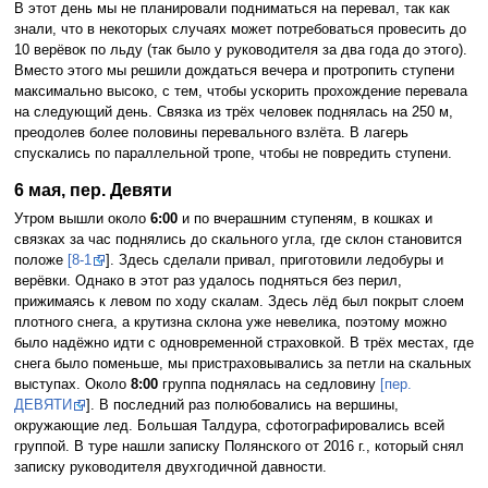
В этот день мы не планировали подниматься на перевал, так как
знали, что в некоторых случаях может потребоваться провесить до
10 верёвок по льду (так было у руководителя за два года до этого).
Вместо этого мы решили дождаться вечера и протропить ступени
максимально высоко, с тем, чтобы ускорить прохождение перевала
на следующий день. Связка из трёх человек поднялась на 250 м,
преодолев более половины перевального взлёта. В лагерь
спускались по параллельной тропе, чтобы не повредить ступени.
6 мая, пер. Девяти
Утром вышли около
6:00
и по вчерашним ступеням, в кошках и
связках за час поднялись до скального угла, где склон становится
положе
[8-1
]. Здесь сделали привал, приготовили ледобуры и
верёвки. Однако в этот раз удалось подняться без перил,
прижимаясь к левом по ходу скалам. Здесь лёд был покрыт слоем
плотного снега, а крутизна склона уже невелика, поэтому можно
было надёжно идти с одновременной страховкой. В трёх местах, где
снега было поменьше, мы пристраховывались за петли на скальных
выступах. Около
8:00
группа поднялась на седловину
[пер.
ДЕВЯТИ
]. В последний раз полюбовались на вершины,
окружающие лед. Большая Талдура, сфотографировались всей
группой. В туре нашли записку Полянского от 2016 г., который снял
записку руководителя двухгодичной давности.