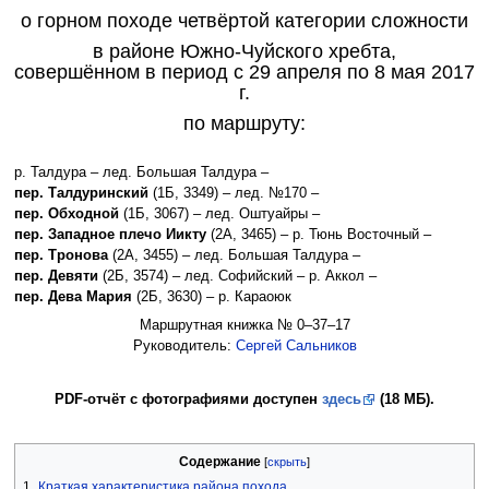
о горном походе четвёртой категории сложности
в районе Южно-Чуйского хребта,
совершённом в период с 29 апреля по 8 мая 2017
г.
по маршруту:
р. Талдура – лед. Большая Талдура –
пер. Талдуринский
(1Б, 3349) – лед. №170 –
пер. Обходной
(1Б, 3067) – лед. Оштуайры –
пер. Западное плечо Иикту
(2А, 3465) – р. Тюнь Восточный –
пер. Тронова
(2А, 3455) – лед. Большая Талдура –
пер. Девяти
(2Б, 3574) – лед. Софийский – р. Аккол –
пер. Дева Мария
(2Б, 3630) – р. Караоюк
Маршрутная книжка № 0–37–17
Руководитель:
Сергей Сальников
PDF-отчёт с фотографиями доступен
здесь
(18 МБ).
Содержание
1
Краткая характеристика района похода