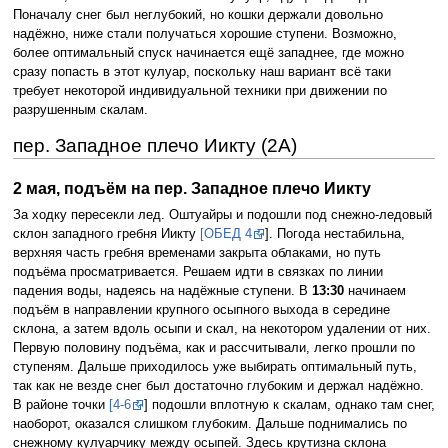
Поначалу снег был неглубокий, но кошки держали довольно
надёжно, ниже стали получаться хорошие ступени. Возможно,
более оптимальный спуск начинается ещё западнее, где можно
сразу попасть в этот кулуар, поскольку наш вариант всё таки
требует некоторой индивидуальной техники при движении по
разрушенным скалам.
пер. Западное плечо Иикту (2А)
2 мая, подъём на пер. Западное плечо Иикту
За ходку пересекли лед. Оштуайры и подошли под снежно-ледовый
склон западного гребня Иикту
[ОБЕД 4
]. Погода нестабильна,
верхняя часть гребня временами закрыта облаками, но путь
подъёма просматривается. Решаем идти в связках по линии
падения воды, надеясь на надёжные ступени. В
13:30
начинаем
подъём в направлении крупного осыпного выхода в середине
склона, а затем вдоль осыпи и скал, на некотором удалении от них.
Первую половину подъёма, как и рассчитывали, легко прошли по
ступеням. Дальше приходилось уже выбирать оптимальный путь,
так как не везде снег был достаточно глубоким и держал надёжно.
В районе точки
[4-6
] подошли вплотную к скалам, однако там снег,
наоборот, оказался слишком глубоким. Дальше поднимались по
снежному кулуарчику между осыпей. Здесь крутизна склона