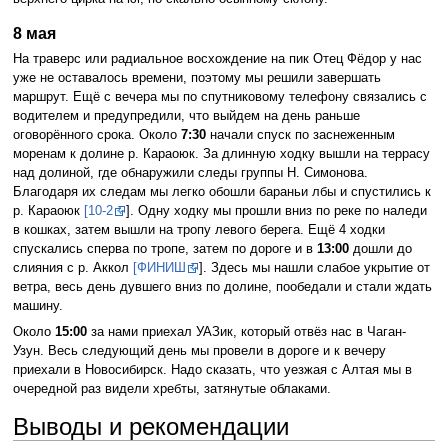
8 мая
На траверс или радиальное восхождение на пик Отец Фёдор у нас
уже не оставалось времени, поэтому мы решили завершать
маршрут. Ещё с вечера мы по спутниковому телефону связались с
водителем и предупредили, что выйдем на день раньше
оговорённого срока. Около
7:30
начали спуск по заснеженным
моренам к долине р. Караоюк. За длинную ходку вышли на террасу
над долиной, где обнаружили следы группы Н. Симонова.
Благодаря их следам мы легко обошли бараньи лбы и спустились к
р. Караоюк
[10-2
]. Одну ходку мы прошли вниз по реке по наледи
в кошках, затем вышли на тропу левого берега. Ещё 4 ходки
спускались сперва по тропе, затем по дороге и в
13:00
дошли до
слияния с р. Аккол
[ФИНИШ
]. Здесь мы нашли слабое укрытие от
ветра, весь день дувшего вниз по долине, пообедали и стали ждать
машину.
Около
15:00
за нами приехал УАЗик, который отвёз нас в Чаган-
Узун. Весь следующий день мы провели в дороге и к вечеру
приехали в Новосибирск. Надо сказать, что уезжая с Алтая мы в
очередной раз видели хребты, затянутые облаками.
Выводы и рекомендации