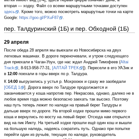
метки имеют вид [1-4]; здесь первая цифра означает день, а
вторая — ходку. Файл со всеми маршрутными точками доступен
здесь
. Кроме того, можно посмотреть маршрутные точки на карте
Google:
https://goo.gl/PXuF87
.
пер. Талдуринский (1Б) и пер. Обходной (1Б)
29 апреля
После обеда 28 апреля мы выехали из Новосибирска на двух
легковых машинах. В дороге переночевали, и утром следующего
дня приехали в Чаган-Узун, где нас ждал Андрей Тимофеев (
Altai
Track
, 8-913-958-77-31,
[АЛТАЙ ТРЕК
]). Пересели в его УАЗик и
в
12:00
поехали в горы вверх по р. Талдура.
К
14:00
выгрузились у устья р. Мохрооюк и сразу же заобедали
[ОБЕД 1
]. Дорога вверх по Талдуре продолжается и
заканчивается у коша напротив пер. Некрасова, однако, далеко не в
любое время года можно безопасно заехать так высоко. Поэтому
наш путь теперь лежит по наледи на правый берег Талдуры и
дальше вверх по дороге. На второй ходке прошли мимо первого
коша и вернулись по мосту на левый берег. Отсюда нам открылся
вид на пик Иикту. На третьей ходке прошли ещё один кош и вышли
на большую наледь, надеясь сократить путь. Однако при попытке
перейти один из ручьёв, текущих по наледи, руководитель