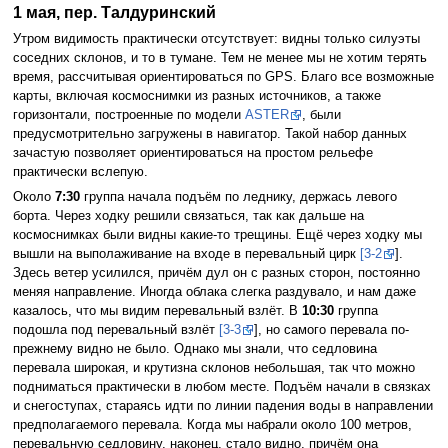
1 мая, пер. Талдуринский
Утром видимость практически отсутствует: видны только силуэты
соседних склонов, и то в тумане. Тем не менее мы не хотим терять
время, рассчитывая ориентироваться по GPS. Благо все возможные
карты, включая космоснимки из разных источников, а также
горизонтали, построенные по модели
ASTER
, были
предусмотрительно загружены в навигатор. Такой набор данных
зачастую позволяет ориентироваться на простом рельефе
практически вслепую.
Около
7:30
группа начала подъём по леднику, держась левого
борта. Через ходку решили связаться, так как дальше на
космоснимках были видны какие-то трещины. Ещё через ходку мы
вышли на выполаживание на входе в перевальный цирк
[3-2
].
Здесь ветер усилился, причём дул он с разных сторон, постоянно
меняя направление. Иногда облака слегка раздувало, и нам даже
казалось, что мы видим перевальный взлёт. В
10:30
группа
подошла под перевальный взлёт
[3-3
], но самого перевала по-
прежнему видно не было. Однако мы знали, что седловина
перевала широкая, и крутизна склонов небольшая, так что можно
подниматься практически в любом месте. Подъём начали в связках
и снегоступах, стараясь идти по линии падения воды в направлении
предполагаемого перевала. Когда мы набрали около 100 метров,
перевальную седловину, наконец, стало видно, причём она