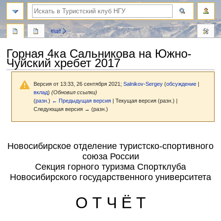
поиск
ещё
Горная 4ка Сальникова на Южно-
Чуйский хребет 2017
Версия от 13:33, 26 сентября 2021;
Salnikov-Sergey
(
обсуждение
|
вклад
)
(Обновил ссылки)
(
разн.
)
← Предыдущая версия
| Текущая версия (разн.) |
Следующая версия → (разн.)
Перейти
Перейти
к
к
Новосибирское отделение туристско-спортивного
навигации
поиску
союза России
Секция горного туризма Спортклуба
Новосибирского государственного университета
О Т Ч Ё Т