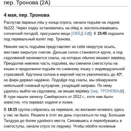
пер. Тронова (2А)
4 мая, пер. Тронова
Распутав бараньи лбы у конца отрога, начали подъём на ледник
№222. Через ходку остановились на обед и, воспользовавшись
солнечной погодой, просушили вещи
[ОБЕД 6
]. К
15:45
подошли
под перевальный взлёт пер. Тронова.
Нижняя часть подъёма представляет из себя некрутую осыпь,
местами закрытую снегом. Дальше склон становится круче, а под
седловиной начинаются скалы, на которых обычно вешают верёвку.
Преодолев нижнюю часть подъёма, мы сменили снегоступы на
кошки и продолжили подъём по снежному языку с индивидуальной
страховкой. Крутизна склона в верхней части увеличилась до 40º,
но фирн держал надёжно. Подойдя под скалы, мы обнаружили
небольшой снежный кулуарчик, уходящий направо. По нему
удалось выйти на седловину, не вешая верёвку
[пер. ТРОНОВА
].
В туре нашли записку Самборского от 2012 г., хотя нам было
известно, что перевал ходили и позже.
В
18:15
группа собралась на перевале, но желания ночевать здесь
у нас не было. Решили в этот же день спускаться по лед. Большая
Талдура до более удобного места. Связавшись и переобувшись в
снегоступы, начали спуск по леднику. Чтобы обойти основные