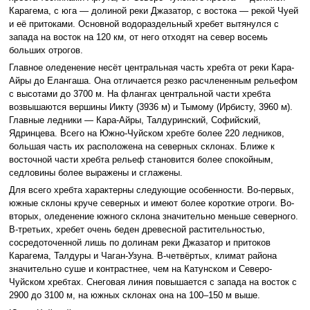
Карагема, с юга — долиной реки Джазатор, с востока — рекой Чуей
и её притоками. Основной водораздельный хребет вытянулся с
запада на восток на 120 км, от него отходят на север восемь
больших отрогов.
Главное оледенение несёт центральная часть хребта от реки Кара-
Айры до Елангаша. Она отличается резко расчлененным рельефом
с высотами до 3700 м. На флангах центральной части хребта
возвышаются вершины Иикту (3936 м) и Тымому (Ирбисту, 3960 м).
Главные ледники — Кара-Айры, Талдуринский, Софийский,
Ядринцева. Всего на Южно-Чуйском хребте более 220 ледников,
большая часть их расположена на северных склонах. Ближе к
восточной части хребта рельеф становится более спокойным,
седловины более выражены и сглажены.
Для всего хребта характерны следующие особенности. Во-первых,
южные склоны круче северных и имеют более короткие отроги. Во-
вторых, оледенение южного склона значительно меньше северного.
В-третьих, хребет очень беден древесной растительностью,
сосредоточенной лишь по долинам реки Джазатор и притоков
Карагема, Талдуры и Чаган-Узуна. В-четвёртых, климат района
значительно суше и контрастнее, чем на Катунском и Северо-
Чуйском хребтах. Снеговая линия повышается с запада на восток с
2900 до 3100 м, на южных склонах она на 100–150 м выше.