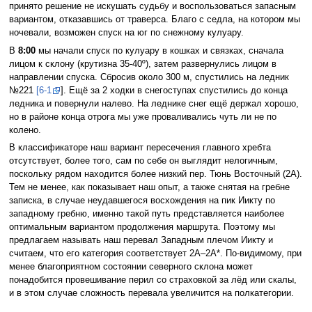
принято решение не искушать судьбу и воспользоваться запасным
вариантом, отказавшись от траверса. Благо с седла, на котором мы
ночевали, возможен спуск на юг по снежному кулуару.
В
8:00
мы начали спуск по кулуару в кошках и связках, сначала
лицом к склону (крутизна 35-40º), затем развернулись лицом в
направлении спуска. Сбросив около 300 м, спустились на ледник
№221
[6-1
]. Ещё за 2 ходки в снегоступах спустились до конца
ледника и повернули налево. На леднике снег ещё держал хорошо,
но в районе конца отрога мы уже проваливались чуть ли не по
колено.
В классификаторе наш вариант пересечения главного хребта
отсутствует, более того, сам по себе он выглядит нелогичным,
поскольку рядом находится более низкий пер. Тюнь Восточный (2А).
Тем не менее, как показывает наш опыт, а также снятая на гребне
записка, в случае неудавшегося восхождения на пик Иикту по
западному гребню, именно такой путь представляется наиболее
оптимальным вариантом продолжения маршрута. Поэтому мы
предлагаем называть наш перевал Западным плечом Иикту и
считаем, что его категория соответствует 2А–2А*. По-видимому, при
менее благоприятном состоянии северного склона может
понадобится провешивание перил со страховкой за лёд или скалы,
и в этом случае сложность перевала увеличится на полкатегории.