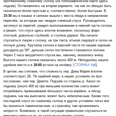
протяжённому снежному склону (на топографической карте здесь
ледник). Остановились на втором варианте, так как он обещал быть
технически более простым и, соответственно, более быстрым. В
15:30
мы в кошках и связках вышли с места обеда в направлении
перегиба, за которым нас ожидал снежный спуск. Руководитель
заглянул за перегиб, увидел выполаживание в нижней части склона,
и решил, что спуск здесь вполне возможен, поскольку фирн
плотный, довольно глубокий, и ступени держат. Мы начали
спускаться лицом к склону, на три такта, втыкая ледоруб в склон на
полную длину. Крутизна склона в верхней части по нашим оценкам
доходила до 50º, дальше склон постепенно становился положе.
Через 2 часа аккуратного спуска мы, наконец, оказались внизу.
Высота нашего склона оказалась около 400 м. Неподалёку нашли
удобное место и в
18:00
встали на ночёвку
[СТОЯНКА 9
].
В целом, мы считаем, что сложность пер. Дева Мария вполне
соответствует 2Б. По крайней мере, в наших условиях он был
посложнее, чем пер. Девяти. Подъём со стороны р. Аккол по
леднику (около 400 м) при меньшем количестве снега может
потребовать провешивания большого числа верёвок, а обход
ледника, как мы выяснили, может быть небезопасным. Кроме того,
последний спуск по снежному склону в других условиях легко мог
бы оказаться лавиноопасным, а страховку там организовать
непросто. Возможно, в такой ситуации правильнее спускаться из
верхнего цирка на юг, по скально-осыпному склону.