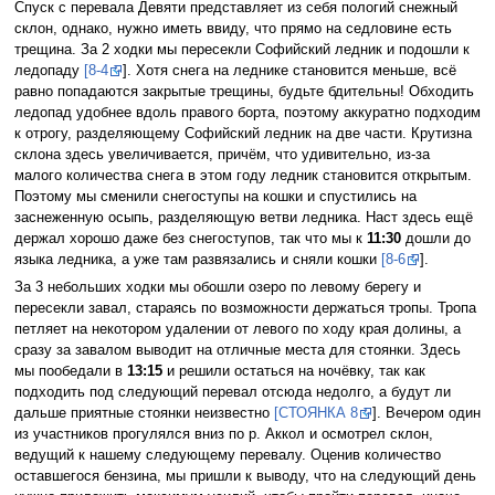
Спуск с перевала Девяти представляет из себя пологий снежный
склон, однако, нужно иметь ввиду, что прямо на седловине есть
трещина. За 2 ходки мы пересекли Софийский ледник и подошли к
ледопаду
[8-4
]. Хотя снега на леднике становится меньше, всё
равно попадаются закрытые трещины, будьте бдительны! Обходить
ледопад удобнее вдоль правого борта, поэтому аккуратно подходим
к отрогу, разделяющему Софийский ледник на две части. Крутизна
склона здесь увеличивается, причём, что удивительно, из-за
малого количества снега в этом году ледник становится открытым.
Поэтому мы сменили снегоступы на кошки и спустились на
заснеженную осыпь, разделяющую ветви ледника. Наст здесь ещё
держал хорошо даже без снегоступов, так что мы к
11:30
дошли до
языка ледника, а уже там развязались и сняли кошки
[8-6
].
За 3 небольших ходки мы обошли озеро по левому берегу и
пересекли завал, стараясь по возможности держаться тропы. Тропа
петляет на некотором удалении от левого по ходу края долины, а
сразу за завалом выводит на отличные места для стоянки. Здесь
мы пообедали в
13:15
и решили остаться на ночёвку, так как
подходить под следующий перевал отсюда недолго, а будут ли
дальше приятные стоянки неизвестно
[СТОЯНКА 8
]. Вечером один
из участников прогулялся вниз по р. Аккол и осмотрел склон,
ведущий к нашему следующему перевалу. Оценив количество
оставшегося бензина, мы пришли к выводу, что на следующий день