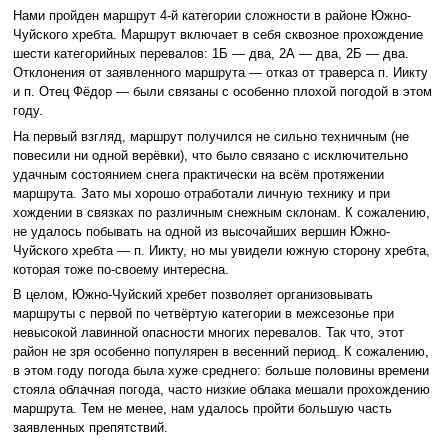
Нами пройден маршрут 4-й категории сложности в районе Южно-
Чуйского хребта. Маршрут включает в себя сквозное прохождение
шести категорийных перевалов: 1Б — два, 2А — два, 2Б — два.
Отклонения от заявленного маршрута — отказ от траверса п. Иикту
и п. Отец Фёдор — были связаны с особенно плохой погодой в этом
году.
На первый взгляд, маршрут получился не сильно техничным (не
повесили ни одной верёвки), что было связано с исключительно
удачным состоянием снега практически на всём протяжении
маршрута. Зато мы хорошо отработали личную технику и при
хождении в связках по различным снежным склонам. К сожалению,
не удалось побывать на одной из высочайших вершин Южно-
Чуйского хребта — п. Иикту, но мы увидели южную сторону хребта,
которая тоже по-своему интересна.
В целом, Южно-Чуйский хребет позволяет организовывать
маршруты с первой по четвёртую категории в межсезонье при
невысокой лавинной опасности многих перевалов. Так что, этот
район не зря особенно популярен в весенний период. К сожалению,
в этом году погода была хуже среднего: больше половины времени
стояла облачная погода, часто низкие облака мешали прохождению
маршрута. Тем не менее, нам удалось пройти большую часть
заявленных препятствий.