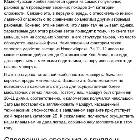
Южно-Чуйский хребет является одним из самых популярных
районов для проведения весенних походов 1–4 категорий
сложности. Связано это, в первую очередь, с относительно низкой
лавинной опасностью по сравнению со многими другими горными
районами. Конечно, это не значит, что лавин там не бывает, однако,
характерные для этого района ветра приводят к тому, что снега там
меньше, чем на соседних хребтах, а его структура такова, что часто
образуется надёжный фирн. Немаловажным фактором также
является удобство заезда из Новосибирска. За 11–12 часов на
машине можно добраться до Ортолыка или Кош-Агача, а оттуда,
договорившись с местными водителями, за пару часов доехать до
начала маршрута.
В этот раз дополнительной особенностью маршрута была его
короткая продолжительность. Вызвано это было желанием по
возможности сэкономить отпуска для осуществления более
масштабных летних планов. Поэтому наш маршрут был ограничен
10–11 днями, соответственно, и километраж получался небольшой.
Зато мы постарались запланировать маршрут, насыщенный
техническими сложностями: в заявленном варианте присутствует
аж 4 перевала категории 2Б. К сожалению, полностью осуществить
наши планы нам не дала погода, особенно неблагоприятная в этом
году.
Справочные сведения о группе и