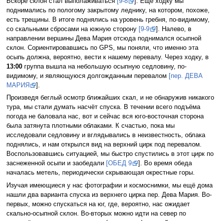
Вскоре склон стал выполаживаться
[9-8
]. Ещё ходку мы
поднимались по пологому закрытому леднику, на котором, похоже,
есть трещины. В итоге поднялись на уровень гребня, по-видимому,
со скальными сбросами на южную сторону
[9-9
]. Налево, в
направлении вершины Дева Мария отсюда поднимался осыпной
склон. Сориентировавшись по GPS, мы поняли, что именно эта
осыпь должна, вероятно, вести к нашему перевалу. Через ходку, в
13:00
группа вышла на небольшую осыпную седловину, по-
видимому, и являющуюся долгожданным перевалом
[пер. ДЕВА
МАРИЯ
].
Произведя беглый осмотр ближайших скал, и не обнаружив никакого
тура, мы стали думать насчёт спуска. В течении всего подъёма
погода не баловала нас, вот и сейчас вся юго-восточная сторона
была затянута плотными облаками. К счастью, пока мы
исследовали седловину и вглядывались в неизвестность, облака
поднялись, и нам открылся вид на верхний цирк под перевалом.
Воспользовавшись ситуацией, мы быстро спустились в этот цирк по
заснеженной осыпи и заобедали
[ОБЕД 9
]. Во время обеда
началась метель, периодически скрывающая окрестные горы.
Изучая имеющиеся у нас фотографии и космоснимки, мы ещё дома
нашли два варианта спуска из верхнего цирка пер. Дева Мария. Во-
первых, можно спускаться на юг, где, вероятно, нас ожидает
скально-осыпной склон. Во-вторых можно идти на север по