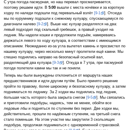
С утра погода пасмурная, но наш перевал просматривается,
поэтому решаем идти. В
5:00
вышли с места ночёвки и за короткую
ходку по наледи подошли под перевальный взлёт
[9-1
]. Отсюда
мы по курумнику подошли к снежному кулуару, спускающемуся по
диагонали налево
[9-2
]. Выше нас кулуар разделялся на два:
левый подходил под скальный гребешок, а правый уходил на
ледник. Мы надели кошки и продолжили подъём, намереваясь
держаться левого по ходу кулуара, в соответствии с имеющимся
описанием. Неожиданно из-за угла вылетел камень и просвистел по
нашему кулуару, через несколько минут пролетели ещё камни. Мы
спешно поднялись направо на безопасный осыпной вал,
разделяющий два кулуара
[9-3
]. Откуда в 7 утра, при пасмурной
погоде полетели камни мы так и не поняли.
Теперь мы были вынуждены отклониться от маршрута наших
предшественников и идти другим путём. Было принято решение
пройти по правому, более широкому и безопасному кулуару, а затем
подниматься по леднику. За 2 ходки мы поднялись под ледник,
большая часть которого была закрыта снегом
[9-5
]. Мы связались
и приготовили ледобуры, надеясь, тем не менее, обойти все
ледовые лбы и подняться по ступеням без перил. Две ходки мы,
действительно, прошли по надёжным ступеням, на третьей снега
стало поменьше. На этом участке мы закрутили 3 скользящих
ледобура, продолжая подниматься с одновременной страховкой.