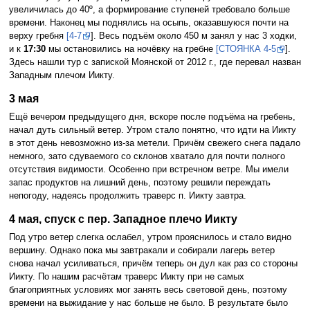
увеличилась до 40º, а формирование ступеней требовало больше
времени. Наконец мы поднялись на осыпь, оказавшуюся почти на
верху гребня
[4-7
]. Весь подъём около 450 м занял у нас 3 ходки,
и к
17:30
мы остановились на ночёвку на гребне
[СТОЯНКА 4-5
].
Здесь нашли тур с запиской Моянской от 2012 г., где перевал назван
Западным плечом Иикту.
3 мая
Ещё вечером предыдущего дня, вскоре после подъёма на гребень,
начал дуть сильный ветер. Утром стало понятно, что идти на Иикту
в этот день невозможно из-за метели. Причём свежего снега падало
немного, зато сдуваемого со склонов хватало для почти полного
отсутствия видимости. Особенно при встречном ветре. Мы имели
запас продуктов на лишний день, поэтому решили переждать
непогоду, надеясь продолжить траверс п. Иикту завтра.
4 мая, спуск с пер. Западное плечо Иикту
Под утро ветер слегка ослабел, утром прояснилось и стало видно
вершину. Однако пока мы завтракали и собирали лагерь ветер
снова начал усиливаться, причём теперь он дул как раз со стороны
Иикту. По нашим расчётам траверс Иикту при не самых
благоприятных условиях мог занять весь световой день, поэтому
времени на выжидание у нас больше не было. В результате было