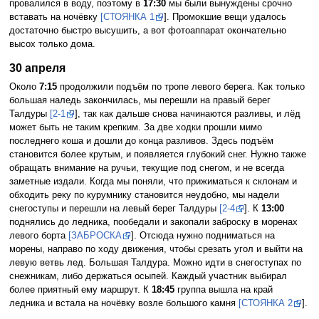
провалился в воду, поэтому в
17:30
мы были вынуждены срочно
вставать на ночёвку
[СТОЯНКА 1
]. Промокшие вещи удалось
достаточно быстро высушить, а вот фотоаппарат окончательно
высох только дома.
30 апреля
Около
7:15
продолжили подъём по тропе левого берега. Как только
большая наледь закончилась, мы перешли на правый берег
Талдуры
[2-1
], так как дальше снова начинаются разливы, и лёд
может быть не таким крепким. За две ходки прошли мимо
последнего коша и дошли до конца разливов. Здесь подъём
становится более крутым, и появляется глубокий снег. Нужно также
обращать внимание на ручьи, текущие под снегом, и не всегда
заметные издали. Когда мы поняли, что прижиматься к склонам и
обходить реку по курумнику становится неудобно, мы надели
снегоступы и перешли на левый берег Талдуры
[2-4
]. К
13:00
поднялись до ледника, пообедали и закопали заброску в моренах
левого борта
[ЗАБРОСКА
]. Отсюда нужно подниматься на
морены, направо по ходу движения, чтобы срезать угол и выйти на
левую ветвь лед. Большая Талдура. Можно идти в снегоступах по
снежникам, либо держаться осыпей. Каждый участник выбирал
более приятный ему маршрут. К
18:45
группа вышла на край
ледника и встала на ночёвку возле большого камня
[СТОЯНКА 2
].