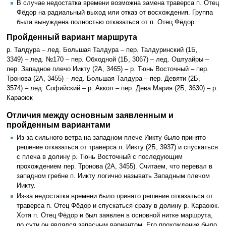
В случае недостатка времени возможна замена траверса п. Отец
Фёдор на радиальный выход или отказ от восхождения. Группа
была вынуждена полностью отказаться от п. Отец Фёдор.
Пройденный вариант маршрута
р. Талдура – лед. Большая Талдура – пер. Талдуринский (1Б,
3349) – лед. №170 – пер. Обходной (1Б, 3067) – лед. Оштуайры –
пер. Западное плечо Иикту (2А, 3465) – р. Тюнь Восточный – пер.
Тронова (2А, 3455) – лед. Большая Талдура – пер. Девяти (2Б,
3574) – лед. Софийский – р. Аккол – пер. Дева Мария (2Б, 3630) – р.
Караоюк
Отличия между основным заявленным и
пройденным вариантами
Из-за сильного ветра на западном плече Иикту было принято
решение отказаться от траверса п. Иикту (2Б, 3937) и спускаться
с плеча в долину р. Тюнь Восточный с последующим
прохождением пер. Тронова (2А, 3455). Считаем, что перевал в
западном гребне п. Иикту логично называть Западным плечом
Иикту.
Из-за недостатка времени было принято решение отказаться от
траверса п. Отец Фёдор и спускаться сразу в долину р. Караоюк.
Хотя п. Отец Фёдор и был заявлен в основной нитке маршрута,
по сути он являлся запасным вариантом. Его прохождение было