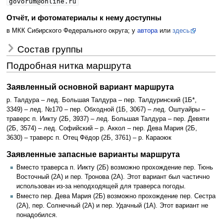
govorum@online.ru
Отчёт, и фотоматериалы к нему доступны
в МКК Сибирского Федерального округа; у
автора
или
здесь
Состав группы
Подробная нитка маршрута
Заявленный основной вариант маршрута
р. Талдура – лед. Большая Талдура – пер. Талдуринский (1Б*,
3349) – лед. №170 – пер. Обходной (1Б, 3067) – лед. Оштуайры –
траверс п. Иикту (2Б, 3937) – лед. Большая Талдура – пер. Девяти
(2Б, 3574) – лед. Софийский – р. Аккол – пер. Дева Мария (2Б,
3630) – траверс п. Отец Фёдор (2Б, 3761) – р. Караоюк
Заявленные запасные варианты маршрута
Вместо траверса п. Иикту (2Б) возможно прохождение пер. Тюнь
Восточный (2А) и пер. Тронова (2А). Этот вариант был частично
использован из-за неподходящей для траверса погоды.
Вместо пер. Дева Мария (2Б) возможно прохождение пер. Сестра
(2А), пер. Солнечный (2А) и пер. Удачный (1А). Этот вариант не
понадобился.