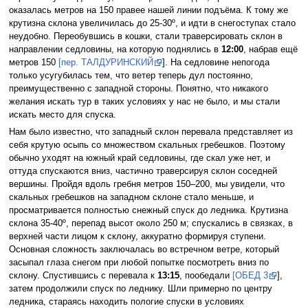
оказалась метров на 150 правее нашей линии подъёма. К тому же
крутизна склона увеличилась до 25-30º, и идти в снегоступах стало
неудобно. Переобувшись в кошки, стали траверсировать склон в
направлении седловины, на которую поднялись в
12:00
, набрав ещё
метров 150
[пер. ТАЛДУРИНСКИЙ
]. На седловине непогода
только усугубилась тем, что ветер теперь дул постоянно,
преимущественно с западной стороны. Понятно, что никакого
желания искать тур в таких условиях у нас не было, и мы стали
искать место для спуска.
Нам было известно, что западный склон перевала представляет из
себя крутую осыпь со множеством скальных гребешков. Поэтому
обычно уходят на южный край седловины, где скал уже нет, и
оттуда спускаются вниз, частично траверсируя склон соседней
вершины. Пройдя вдоль гребня метров 150–200, мы увидели, что
скальных гребешков на западном склоне стало меньше, и
просматривается полностью снежный спуск до ледника. Крутизна
склона 35-40º, перепад высот около 250 м; спускались в связках, в
верхней части лицом к склону, аккуратно формируя ступени.
Основная сложность заключалась во встречном ветре, который
засыпал глаза снегом при любой попытке посмотреть вниз по
склону. Спустившись с перевала к
13:15
, пообедали
[ОБЕД 3
],
затем продолжили спуск по леднику. Шли примерно по центру
ледника, стараясь находить пологие спуски в условиях