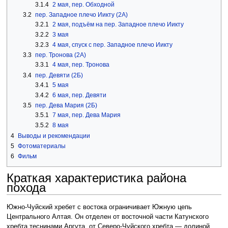
3.1.4
2 мая, пер. Обходной
3.2
пер. Западное плечо Иикту (2А)
3.2.1
2 мая, подъём на пер. Западное плечо Иикту
3.2.2
3 мая
3.2.3
4 мая, спуск с пер. Западное плечо Иикту
3.3
пер. Тронова (2А)
3.3.1
4 мая, пер. Тронова
3.4
пер. Девяти (2Б)
3.4.1
5 мая
3.4.2
6 мая, пер. Девяти
3.5
пер. Дева Мария (2Б)
3.5.1
7 мая, пер. Дева Мария
3.5.2
8 мая
4
Выводы и рекомендации
5
Фотоматериалы
6
Фильм
Краткая характеристика района
похода
Южно-Чуйский хребет с востока ограничивает Южную цепь
Центрального Алтая. Он отделен от восточной части Катунского
хребта теснинами Аргута, от Северо-Чуйского хребта — долиной