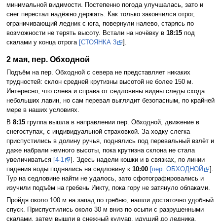
минимальной видимости. Постепенно погода улучшалась, зато и
снег перестал надёжно держать. Как только закончился отрог,
ограничивающий ледник с юга, повернули налево, старясь по
возможности не терять высоту. Встали на ночёвку в
18:15
под
скалами у конца отрога
[СТОЯНКА 3
].
2 мая, пер. Обходной
Подъём на пер. Обходной с севера не представляет никаких
трудностей: склон средней крутизны высотой не более 150 м.
Интересно, что слева и справа от седловины видны следы схода
небольших лавин, но сам перевал выглядит безопасным, по крайней
мере в наших условиях.
В
8:15
группа вышла в направлении пер. Обходной, движение в
снегоступах, с индивидуальной страховкой. За ходку слегка
приспустились в долину ручья, поднялись под перевальный взлёт и
даже набрали немного высоты, пока крутизна склона не стала
увеличиваться
[4-1
]. Здесь надели кошки и в связках, по линии
падения воды поднялись на седловину к
10:00
[пер. ОБХОДНОЙ
].
Тур на седловине найти не удалось, зато сфотографировались и
изучили подъём на гребень Иикту, пока гору не затянуло облаками.
Пройдя около 100 м на запад по гребню, нашли достаточно удобный
спуск. Приспустились около 30 м вниз по осыпи с разрушенными
скалами, затем вышли в снежный кулуар, идущий до ледника.