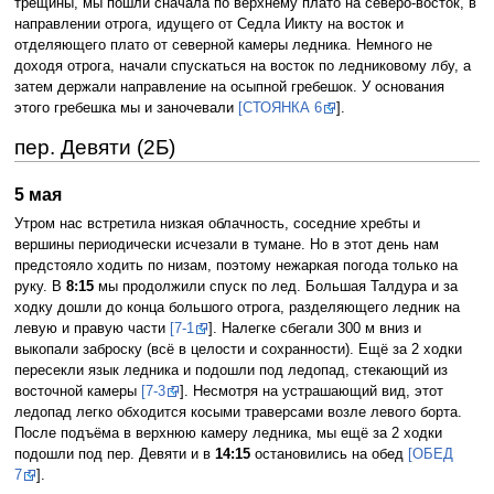
трещины, мы пошли сначала по верхнему плато на северо-восток, в
направлении отрога, идущего от Седла Иикту на восток и
отделяющего плато от северной камеры ледника. Немного не
доходя отрога, начали спускаться на восток по ледниковому лбу, а
затем держали направление на осыпной гребешок. У основания
этого гребешка мы и заночевали
[СТОЯНКА 6
].
пер. Девяти (2Б)
5 мая
Утром нас встретила низкая облачность, соседние хребты и
вершины периодически исчезали в тумане. Но в этот день нам
предстояло ходить по низам, поэтому нежаркая погода только на
руку. В
8:15
мы продолжили спуск по лед. Большая Талдура и за
ходку дошли до конца большого отрога, разделяющего ледник на
левую и правую части
[7-1
]. Налегке сбегали 300 м вниз и
выкопали заброску (всё в целости и сохранности). Ещё за 2 ходки
пересекли язык ледника и подошли под ледопад, стекающий из
восточной камеры
[7-3
]. Несмотря на устрашающий вид, этот
ледопад легко обходится косыми траверсами возле левого борта.
После подъёма в верхнюю камеру ледника, мы ещё за 2 ходки
подошли под пер. Девяти и в
14:15
остановились на обед
[ОБЕД
7
].