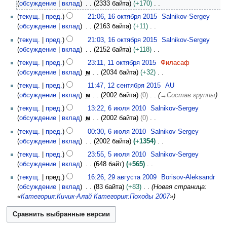
обсуждение
вклад
2333 байта
+170
я
т
Н
1
2
текущ.
пред.
21:06, 16 октября 2015
Salnikov-Sergey
о
е
6
0
обсуждение
вклад
2163 байта
+11
п
т
о
1
Н
и
текущ.
пред.
21:03, 16 октября 2015
Salnikov-Sergey
о
к
6
е
с
обсуждение
вклад
2152 байта
+118
п
т
т
а
Н
1
и
я
текущ.
пред.
23:11, 11 октября 2015
Филасаф
о
н
е
1
с
б
обсуждение
вклад
м
2034 байта
+32
п
и
т
о
а
р
Н
1
и
текущ.
пред.
11:47, 12 сентября 2015
AU
я
о
к
н
я
е
2
с
обсуждение
вклад
м
2002 байта
0
→
Состав группы
п
п
т
и
2
т
с
а
6
р
и
я
текущ.
пред.
13:22, 6 июля 2010
Salnikov-Sergey
я
0
о
е
н
и
а
с
б
обсуждение
вклад
м
2002 байта
0
п
1
п
н
и
ю
в
а
р
Н
р
5
и
т
текущ.
пред.
00:30, 6 июля 2010
Salnikov-Sergey
я
л
к
н
я
е
а
с
я
обсуждение
вклад
2002 байта
+1354
п
я
и
и
2
т
в
а
б
Н
5
р
2
текущ.
пред.
23:55, 5 июля 2010
Salnikov-Sergey
я
0
о
к
н
р
е
и
а
0
обсуждение
вклад
648 байт
+565
п
1
п
и
и
я
т
ю
в
1
Н
2
р
5
и
текущ.
пред.
16:26, 29 августа 2009
Borisov-Aleksandr
я
2
о
л
к
0
е
9
а
с
обсуждение
вклад
83 байта
+83
Новая страница:
п
0
п
я
и
т
а
в
а
«
Категория:Кичик-Алай
Категория:Походы 2007
»
р
1
и
2
о
в
к
н
а
5
с
0
п
г
и
и
в
а
1
и
у
я
к