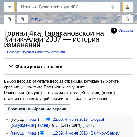
поиск
ещё
Справка
Горная 4ка Таракановской на
Кичик-Алай 2007 — история
изменений
Показать журналы для этой страницы
Перейти
Перейти
Фильтровать правки
к
к
навигации
поиску
Выбор версий: отметьте версии страницы, которые вы хотите
сравнить, и нажмите Enter или кнопку ниже.
Пояснения:
(текущ.)
— отличия от текущей версии;
(пред.)
—
отличия от предыдущей версии;
м
— малые изменения.
4
текущ.
пред.
22:50, 4 июня 2016
Olegsal
и
обсуждение
вклад
м
2417 байт
+84
ю
Н
текущ.
пред.
12:39, 4 июня 2016
Salnikov-Sergey
н
е