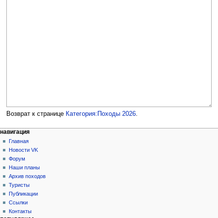
Возврат к странице
Категория:Походы 2026
.
Н
действия на странице
персональные инструменты
навигация
категория
создать
Главная
а
учётную
обсуждение
Новости VK
в
запись
читать
Форум
и
войти
просмотр
Наши планы
г
кода
Архив походов
история
а
Туристы
Публикации
ц
Ссылки
и
Контакты