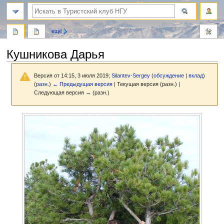
поиск
ещё
Кушникова Дарья
Версия от 14:15, 3 июля 2019;
Silantev-Sergey
(
обсуждение
|
вклад
)
(
разн.
)
← Предыдущая версия
| Текущая версия (разн.) |
Следующая версия → (разн.)
Перейти
Перейти
к
к
навигации
поиску