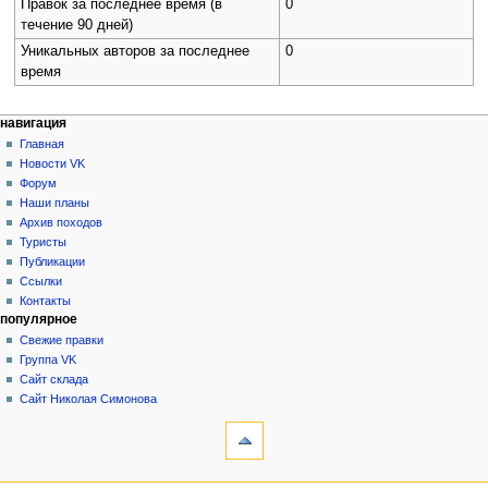
Правок за последнее время (в
0
течение 90 дней)
Уникальных авторов за последнее
0
время
Н
действия на странице
персональные инструменты
навигация
статья
создать
Главная
а
учётную
обсуждение
Новости VK
в
запись
читать
Форум
и
войти
просмотр
Наши планы
г
кода
Архив походов
история
а
Туристы
Публикации
ц
Ссылки
и
Контакты
я
популярное
Свежие правки
Группа VK
Сайт склада
Сайт Николая Симонова
инструменты
Ссылки
сюда
Связанные
навигация