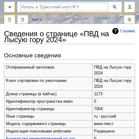
поиск
ещё
Справка
Сведения о странице «ПВД на
Лысую гору 2024»
Перейти
Перейти
Основные сведения
к
к
навигации
поиску
Отображаемый заголовок
ПВД на Лысую гору
2024
Ключ сортировки по умолчанию
ПВД на Лысую гору
2024
Длина страницы (в байтах)
1173
Идентификатор пространства имён
0
Идентификатор страницы
7004
Язык страницы
ru - русский
Модель содержимого страницы
вики-текст
Индексация поисковыми роботами
Разрешено
Количество перенаправлений на эту
0