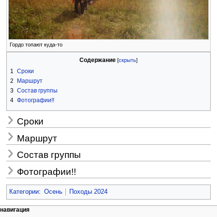
Гордо топают куда-то
Содержание
1
Сроки
2
Маршрут
3
Состав группы
4
Фотографии!!
Сроки
Маршрут
Состав группы
Фотографии!!
Категории
:
Осень
Походы 2024
Н
действия на странице
персональные инструменты
навигация