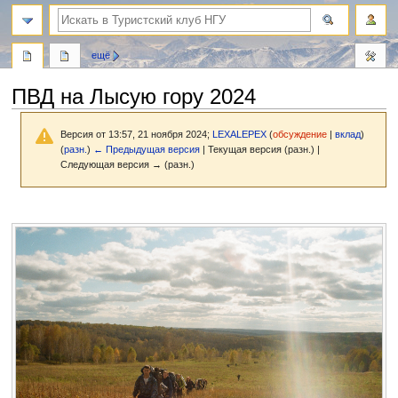
поиск
ещё
ПВД на Лысую гору 2024
Версия от 13:57, 21 ноября 2024;
LEXALEPEX
(
обсуждение
|
вклад
)
(
разн.
)
← Предыдущая версия
| Текущая версия (разн.) |
Следующая версия → (разн.)
Перейти
Перейти
к
к
навигации
поиску