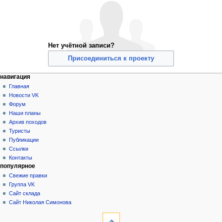
Нет учётной записи?
Присоединиться к проекту
Н
действия на странице
персональные инструменты
навигация
служебная
создать
Главная
а
страница
учётную
Новости VK
в
запись
Форум
и
войти
Наши планы
г
Архив походов
а
Туристы
Публикации
ц
Ссылки
и
Контакты
я
популярное
Свежие правки
Группа VK
Сайт склада
Сайт Николая Симонова
инструменты
Служебные