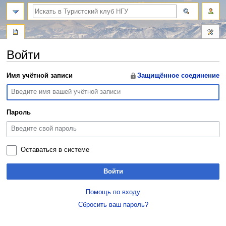
поиск
Войти
Перейти
Перейти
Имя учётной записи
Защищённое соединение
к
к
навигации
поиску
Пароль
Оставаться в системе
Войти
Помощь по входу
Сбросить ваш пароль?