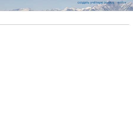
создать учётную запись
войти