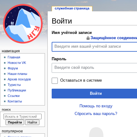
служебная страница
Войти
Перейти
Перейти
Имя учётной записи
Защищённое соединен
к
к
навигации
поиску
Н
навигация
а
Главная
Пароль
Новости VK
в
Форум
и
Наши планы
г
Архив походов
Оставаться в системе
а
Туристы
Публикации
ц
Войти
Ссылки
и
Контакты
я
Помощь по входу
поиск
Сбросить ваш пароль?
популярное