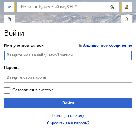
поиск
Войти
Перейти
Перейти
Имя учётной записи
Защищённое соединение
к
к
навигации
поиску
Пароль
Оставаться в системе
Войти
Помощь по входу
Сбросить ваш пароль?