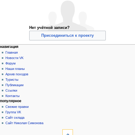
Нет учётной записи?
Присоединиться к проекту
Н
действия на странице
персональные инструменты
навигация
служебная
создать
Главная
а
страница
учётную
Новости VK
в
запись
Форум
и
войти
Наши планы
г
Архив походов
а
Туристы
Публикации
ц
Ссылки
и
Контакты
я
популярное
Свежие правки
Группа VK
Сайт склада
Сайт Николая Симонова
инструменты
Служебные