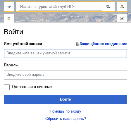
поиск
Войти
Перейти
Перейти
Имя учётной записи
Защищённое соединение
к
к
навигации
поиску
Пароль
Оставаться в системе
Войти
Помощь по входу
Сбросить ваш пароль?