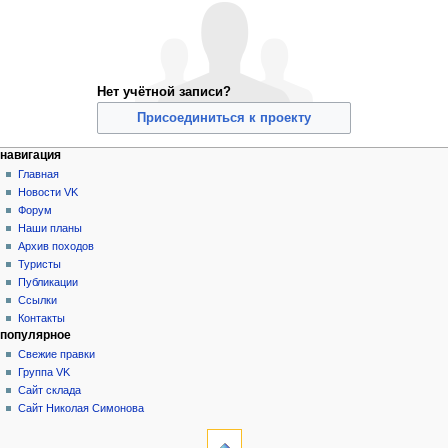
Нет учётной записи?
Присоединиться к проекту
Н
действия на странице
персональные инструменты
навигация
служебная
создать
Главная
а
страница
учётную
Новости VK
в
запись
Форум
и
войти
Наши планы
г
Архив походов
а
Туристы
Публикации
ц
Ссылки
и
Контакты
я
популярное
Свежие правки
Группа VK
Сайт склада
Сайт Николая Симонова
инструменты
Служебные