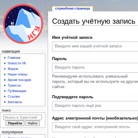
служебная страница
Создать учётную запись
Перейти
Перейти
Имя учётной записи
к
к
навигации
поиску
Н
навигация
а
Главная
Пароль
Новости VK
в
Форум
и
Наши планы
Рекомендуем использовать уникальный
г
Архив походов
пароль, который вы не используете на други
а
Туристы
сайтах.
Публикации
ц
Ссылки
Подтвердите пароль
и
Контакты
я
поиск
Адрес электронной почты (необязательно
популярное