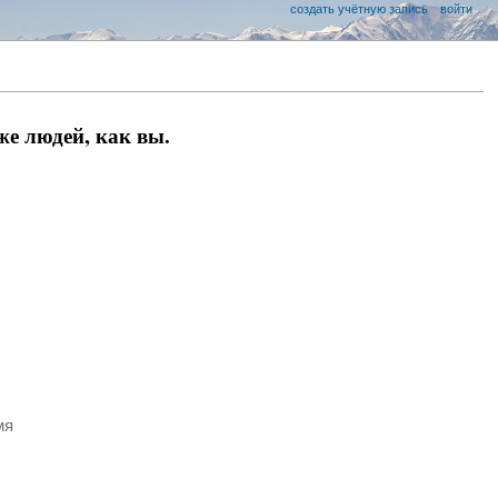
создать учётную запись
войти
е людей, как вы.
мя