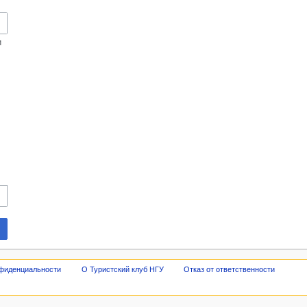
и
нфиденциальности
О Туристский клуб НГУ
Отказ от ответственности