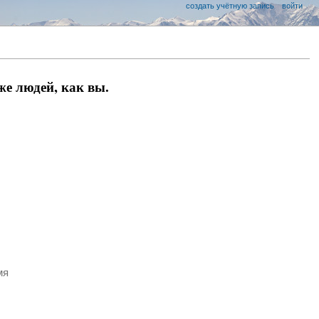
создать учётную запись
войти
е людей, как вы.
мя