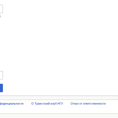
и
нфиденциальности
О Туристский клуб НГУ
Отказ от ответственности