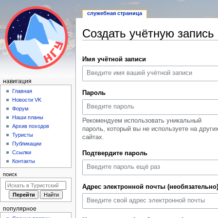
служебная страница
Создать учётную запись
Перейти
Перейти
Имя учётной записи
к
к
навигации
поиску
Н
навигация
а
Главная
Пароль
Новости VK
в
Форум
и
Наши планы
Рекомендуем использовать уникальный
г
Архив походов
пароль, который вы не используете на други
а
Туристы
сайтах.
Публикации
ц
Ссылки
Подтвердите пароль
и
Контакты
я
поиск
Адрес электронной почты (необязательно
популярное