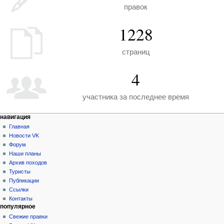
правок
1228
страниц
4
участника за последнее время
Н
действия на странице
персональные инструменты
навигация
служебная
создать
Главная
а
страница
учётную
Новости VK
в
запись
Форум
и
войти
Наши планы
г
Архив походов
а
Туристы
Публикации
ц
Ссылки
и
Контакты
я
популярное
Свежие правки