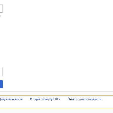
и
нфиденциальности
О Туристский клуб НГУ
Отказ от ответственности