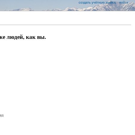
создать учётную запись
войти
е людей, как вы.
мя