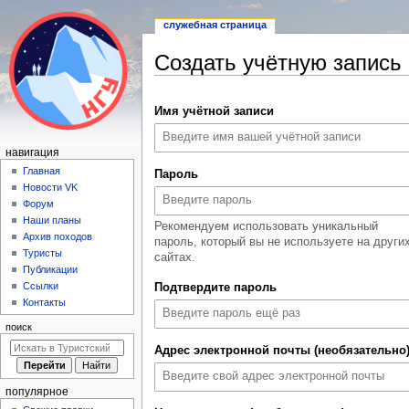
служебная страница
Создать учётную запись
Перейти
Перейти
Имя учётной записи
к
к
навигации
поиску
Н
навигация
а
Главная
Пароль
Новости VK
в
Форум
и
Наши планы
Рекомендуем использовать уникальный
г
Архив походов
пароль, который вы не используете на други
а
Туристы
сайтах.
Публикации
ц
Ссылки
Подтвердите пароль
и
Контакты
я
поиск
Адрес электронной почты (необязательно
популярное