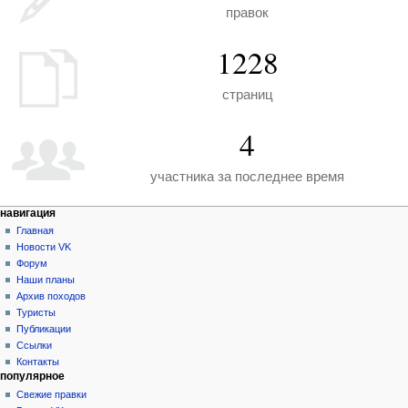
правок
1228
страниц
4
участника за последнее время
Н
действия на странице
персональные инструменты
навигация
служебная
создать
Главная
а
страница
учётную
Новости VK
в
запись
Форум
и
войти
Наши планы
г
Архив походов
а
Туристы
Публикации
ц
Ссылки
и
Контакты
я
популярное
Свежие правки