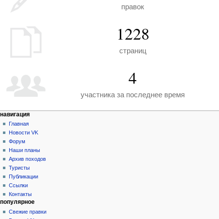
правок
1228
страниц
4
участника за последнее время
Н
действия на странице
персональные инструменты
навигация
служебная
создать
Главная
а
страница
учётную
Новости VK
в
запись
Форум
и
войти
Наши планы
г
Архив походов
а
Туристы
Публикации
ц
Ссылки
и
Контакты
я
популярное
Свежие правки