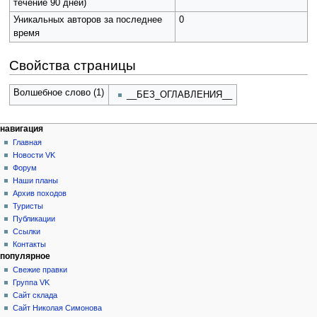
течение 90 дней)
Уникальных авторов за последнее
0
время
Свойства страницы
Волшебное слово (1)
__БЕЗ_ОГЛАВЛЕНИЯ__
Н
действия на странице
персональные инструменты
навигация
статья
создать
Главная
а
учётную
обсуждение
Новости VK
в
запись
читать
Форум
и
войти
просмотр
Наши планы
г
кода
Архив походов
история
а
Туристы
Публикации
ц
Ссылки
и
Контакты
я
популярное
Свежие правки
Группа VK
Сайт склада
Сайт Николая Симонова