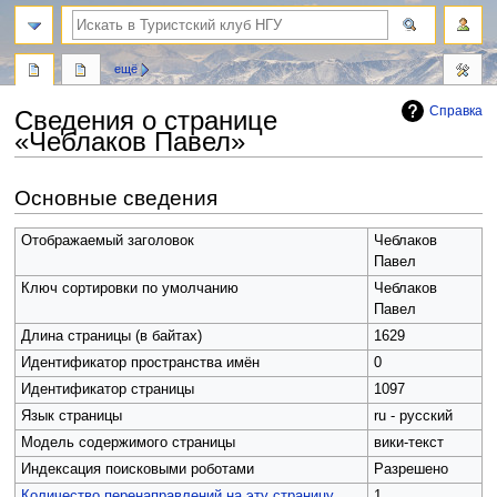
поиск
ещё
Справка
Сведения о странице
«Чеблаков Павел»
Перейти
Перейти
Основные сведения
к
к
навигации
поиску
Отображаемый заголовок
Чеблаков
Павел
Ключ сортировки по умолчанию
Чеблаков
Павел
Длина страницы (в байтах)
1629
Идентификатор пространства имён
0
Идентификатор страницы
1097
Язык страницы
ru - русский
Модель содержимого страницы
вики-текст
Индексация поисковыми роботами
Разрешено
Количество перенаправлений на эту страницу
1