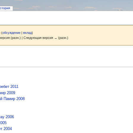
стория
ф
(
обсуждение
|
вклад
)
версия (разн.) | Следующая версия → (разн.)
ребет 2011
мир 2009
ый Памир 2008
тау 2006
2005
т 2004