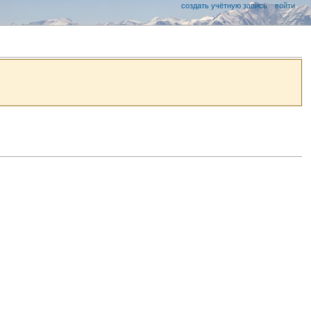
создать учётную запись
войти