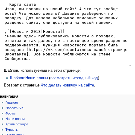
Шаблон, используемый на этой странице:
Шаблон:Наши планы
(
посмотреть исходный код
)
Возврат к странице
Что делать новичку на сайте
.
Н
действия на странице
персональные инструменты
навигация
статья
создать
Главная
а
учётную
обсуждение
Новости VK
в
запись
читать
Форум
и
войти
просмотр
Наши планы
г
кода
Архив походов
история
а
Туристы
Публикации