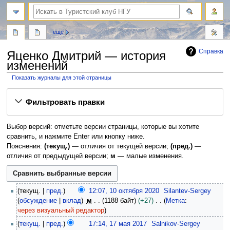
поиск
ещё
Справка
Яценко Дмитрий — история
изменений
Показать журналы для этой страницы
Перейти
Перейти
Фильтровать правки
к
к
навигации
поиску
Выбор версий: отметьте версии страницы, которые вы хотите
сравнить, и нажмите Enter или кнопку ниже.
Пояснения:
(текущ.)
— отличия от текущей версии;
(пред.)
—
отличия от предыдущей версии;
м
— малые изменения.
1
текущ.
пред.
12:07, 10 октября 2020
Silantev-Sergey
0
обсуждение
вклад
м
1188 байт
+27
Метка
:
о
Н
через визуальный редактор
к
е
1
текущ.
пред.
17:14, 17 мая 2017
Salnikov-Sergey
т
т