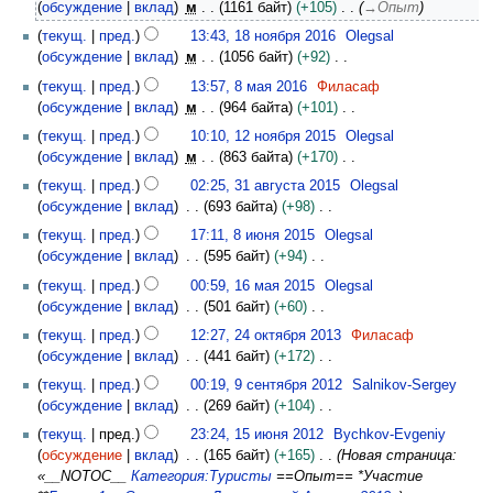
7
обсуждение
вклад
м
1161 байт
+105
→
Опыт
я
о
м
1
б
текущ.
пред.
13:43, 18 ноября 2016
Olegsal
п
а
8
р
обсуждение
вклад
м
1056 байт
+92
и
я
н
я
Н
8
с
2
текущ.
пред.
13:57, 8 мая 2016
Филасаф
о
2
е
м
а
0
обсуждение
вклад
м
964 байта
+101
я
0
т
а
н
1
Н
1
б
текущ.
пред.
10:10, 12 ноября 2015
Olegsal
2
о
я
и
7
е
2
р
обсуждение
вклад
м
863 байта
+170
0
п
2
я
т
н
я
Н
3
и
0
текущ.
пред.
02:25, 31 августа 2015
Olegsal
п
о
о
2
е
1
с
1
обсуждение
вклад
693 байта
+98
р
п
я
0
т
а
а
6
Н
8
а
и
б
текущ.
пред.
17:11, 8 июня 2015
Olegsal
1
о
в
н
е
и
в
с
р
обсуждение
вклад
595 байт
+94
6
п
г
и
т
ю
к
а
я
Н
1
и
у
текущ.
пред.
00:59, 16 мая 2015
Olegsal
я
о
н
и
н
2
е
6
с
с
обсуждение
вклад
501 байт
+60
п
п
я
и
0
т
м
а
т
Н
2
р
и
2
текущ.
пред.
12:27, 24 октября 2013
Филасаф
я
1
о
а
н
а
е
4
а
с
0
обсуждение
вклад
441 байт
+172
п
5
п
я
и
2
т
о
в
а
1
Н
9
р
и
2
текущ.
пред.
00:19, 9 сентября 2012
Salnikov-Sergey
я
0
о
к
к
н
5
е
с
а
с
0
обсуждение
вклад
269 байт
+104
п
1
п
т
и
и
т
е
в
а
1
Н
1
р
5
и
я
текущ.
пред.
23:24, 15 июня 2012
Bychkov-Evgeniy
я
о
н
к
н
5
е
5
а
с
б
обсуждение
вклад
165 байт
+165
Новая страница:
п
п
т
и
и
т
и
в
а
р
«__NOTOC__
Категория:Туристы
==Опыт== *Участие
р
и
я
я
о
ю
к