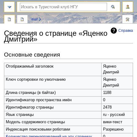
поиск
ещё
Справка
Сведения о странице «Яценко
Дмитрий»
Перейти
Перейти
Основные сведения
к
к
навигации
поиску
Отображаемый заголовок
Яценко
Дмитрий
Ключ сортировки по умолчанию
Яценко
Дмитрий
Длина страницы (в байтах)
1188
Идентификатор пространства имён
0
Идентификатор страницы
2478
Язык страницы
ru - русский
Модель содержимого страницы
вики-текст
Индексация поисковыми роботами
Разрешено
Количество перенаправлений на эту страницу
0