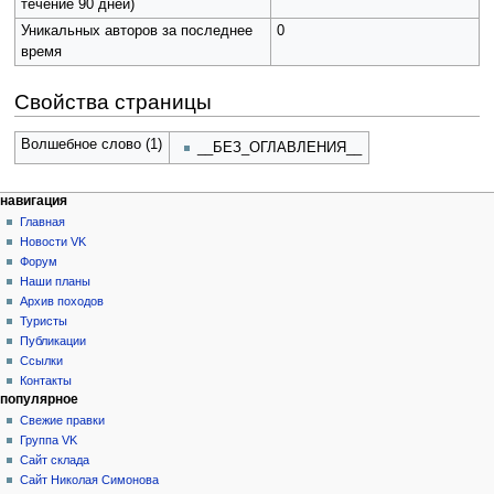
течение 90 дней)
Уникальных авторов за последнее
0
время
Свойства страницы
Волшебное слово (1)
__БЕЗ_ОГЛАВЛЕНИЯ__
Н
действия на странице
персональные инструменты
навигация
статья
создать
Главная
а
учётную
обсуждение
Новости VK
в
запись
читать
Форум
и
войти
просмотр
Наши планы
г
кода
Архив походов
история
а
Туристы
Публикации
ц
Ссылки
и
Контакты
я
популярное
Свежие правки
Группа VK
Сайт склада
Сайт Николая Симонова