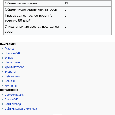
Общее число правок
11
Общее число различных авторов
3
Правок за последнее время (в
0
течение 90 дней)
Уникальных авторов за последнее
0
время
Н
действия на странице
персональные инструменты
навигация
статья
создать
Главная
а
учётную
обсуждение
Новости VK
в
запись
читать
Форум
и
войти
просмотр
Наши планы
г
кода
Архив походов
история
а
Туристы
Публикации
ц
Ссылки
и
Контакты
я
популярное
Свежие правки
Группа VK
Сайт склада
Сайт Николая Симонова
инструменты