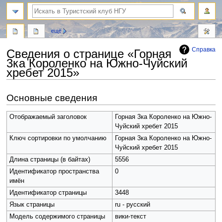
поиск
ещё
Справка
Сведения о странице «Горная
3ка Короленко на Южно-Чуйский
хребет 2015»
Перейти
Перейти
Основные сведения
к
к
навигации
поиску
Отображаемый заголовок
Горная 3ка Короленко на Южно-
Чуйский хребет 2015
Ключ сортировки по умолчанию
Горная 3ка Короленко на Южно-
Чуйский хребет 2015
Длина страницы (в байтах)
5556
Идентификатор пространства
0
имён
Идентификатор страницы
3448
Язык страницы
ru - русский
Модель содержимого страницы
вики-текст