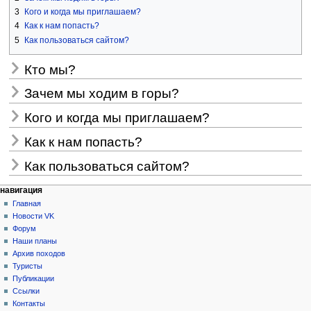
3
Кого и когда мы приглашаем?
4
Как к нам попасть?
5
Как пользоваться сайтом?
Кто мы?
Зачем мы ходим в горы?
Кого и когда мы приглашаем?
Как к нам попасть?
Как пользоваться сайтом?
Н
действия на странице
персональные инструменты
навигация
заглавная
создать
Главная
а
учётную
обсуждение
Новости VK
в
запись
читать
Форум
и
войти
просмотр
Наши планы
г
кода
Архив походов
история
а
Туристы
Публикации
ц
Ссылки
и
Контакты