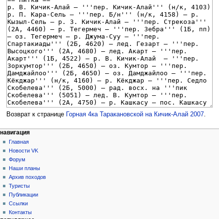
Возврат к странице
Горная 4ка Таракановской на Кичик-Алай 2007
.
Н
действия на странице
персональные инструменты
навигация
статья
создать
Главная
а
учётную
обсуждение
Новости VK
в
запись
читать
Форум
и
войти
просмотр
Наши планы
г
кода
Архив походов
история
а
Туристы
Публикации
ц
Ссылки
и
Контакты