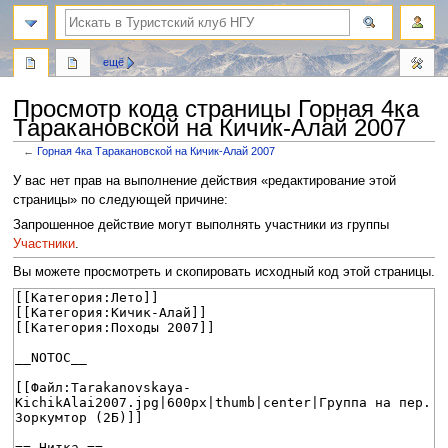
поиск
ещё
Просмотр кода страницы Горная 4ка
Таракановской на Кичик-Алай 2007
←
Горная 4ка Таракановской на Кичик-Алай 2007
Перейти
Перейти
У вас нет прав на выполнение действия «редактирование этой
к
к
страницы» по следующей причине:
навигации
поиску
Запрошенное действие могут выполнять участники из группы
Участники
.
Вы можете просмотреть и скопировать исходный код этой страницы.