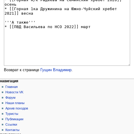
Возврат к странице
Гущин Владимир
.
Н
действия на странице
персональные инструменты
навигация
статья
создать
Главная
а
учётную
обсуждение
Новости VK
в
запись
читать
Форум
и
войти
просмотр
Наши планы
г
кода
Архив походов
история
а
Туристы
Публикации
ц
Ссылки
и
Контакты