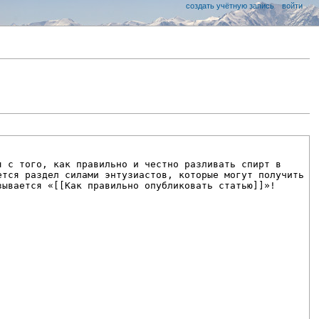
создать учётную запись
войти