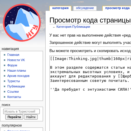
категория
обсуждение
просмотр кода
Просмотр кода страницы
←
Категория:Публикации
Перейти
Перейти
У вас нет прав на выполнение действия «ре
к
к
Запрошенное действие могут выполнять учас
навигации
поиску
Н
навигация
Вы можете просмотреть и скопировать исход
а
Главная
Новости VK
в
Форум
и
Наши планы
г
Архив походов
а
Туристы
Публикации
ц
Ссылки
и
Контакты
я
поиск
популярное