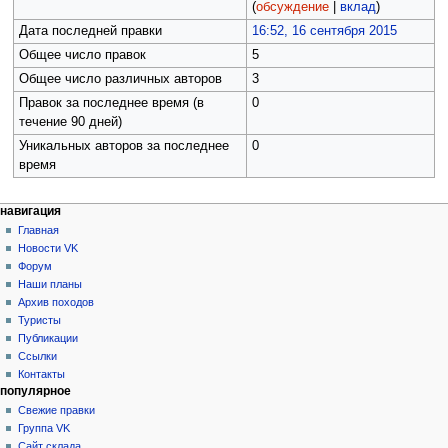
(
обсуждение
|
вклад
)
Дата последней правки
16:52, 16 сентября 2015
Общее число правок
5
Общее число различных авторов
3
Правок за последнее время (в
0
течение 90 дней)
Уникальных авторов за последнее
0
время
Н
действия на странице
персональные инструменты
навигация
категория
создать
Главная
а
учётную
обсуждение
Новости VK
в
запись
читать
Форум
и
войти
просмотр
Наши планы
г
кода
Архив походов
история
а
Туристы
Публикации
ц
Ссылки
и
Контакты
я
популярное
Свежие правки
Группа VK
Сайт склада