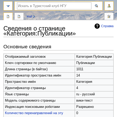
поиск
ещё
Справка
Сведения о странице
«Категория:Публикации»
Перейти
Перейти
Основные сведения
к
к
навигации
поиску
Отображаемый заголовок
Категория:Публикации
Ключ сортировки по умолчанию
Публикации
Длина страницы (в байтах)
1011
Идентификатор пространства имён
14
Пространство имён
Категория
Идентификатор страницы
4
Язык страницы
ru - русский
Модель содержимого страницы
вики-текст
Индексация поисковыми роботами
Разрешено
Количество перенаправлений на эту
0