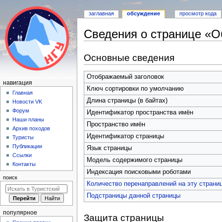
заглавная
обсуждение
просмотр кода
Сведения о странице «О
Перейти
Перейти
Основные сведения
к
к
навигации
поиску
Отображаемый заголовок
Н
навигация
Ключ сортировки по умолчанию
а
Главная
Длина страницы (в байтах)
Новости VK
в
Форум
Идентификатор пространства имён
и
Наши планы
Пространство имён
г
Архив походов
Идентификатор страницы
а
Туристы
Публикации
ц
Язык страницы
Ссылки
и
Модель содержимого страницы
Контакты
я
Индексация поисковыми роботами
поиск
Количество перенаправлений на эту страни
Подстраницы данной страницы
популярное
Защита страницы