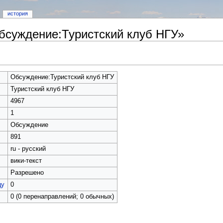
история
бсуждение:Туристский клуб НГУ»
Обсуждение:Туристский клуб НГУ
Туристский клуб НГУ
4967
1
Обсуждение
891
ru - русский
вики-текст
Разрешено
цу
0
0 (0 перенаправлений; 0 обычных)