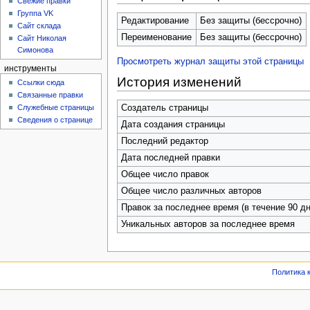
Свежие правки
Группа VK
Редактирование
Без защиты (бессрочно)
Сайт склада
Переименование
Без защиты (бессрочно)
Сайт Николая
Симонова
Просмотреть журнал защиты этой страницы
инструменты
История изменений
Ссылки сюда
Связанные правки
Служебные страницы
Создатель страницы
Сведения о странице
Дата создания страницы
Последний редактор
Дата последней правки
Общее число правок
Общее число различных авторов
Правок за последнее время (в течение 90 дн
Уникальных авторов за последнее время
Политика 