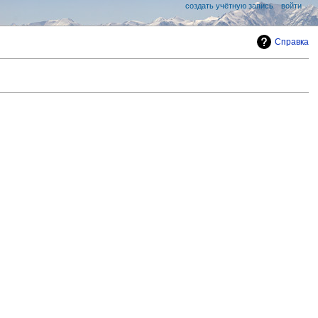
создать учётную запись
войти
Справка