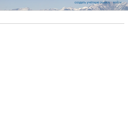
создать учётную запись
войти