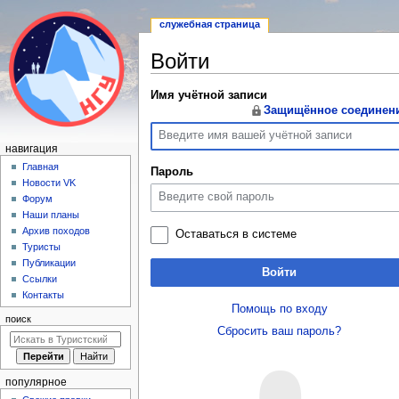
служебная страница
Войти
Перейти
Перейти
Имя учётной записи
Защищённое соединен
к
к
навигации
поиску
Н
навигация
а
Главная
Пароль
Новости VK
в
Форум
и
Наши планы
г
Архив походов
Оставаться в системе
а
Туристы
Публикации
ц
Войти
Ссылки
и
Контакты
я
Помощь по входу
поиск
Сбросить ваш пароль?
популярное