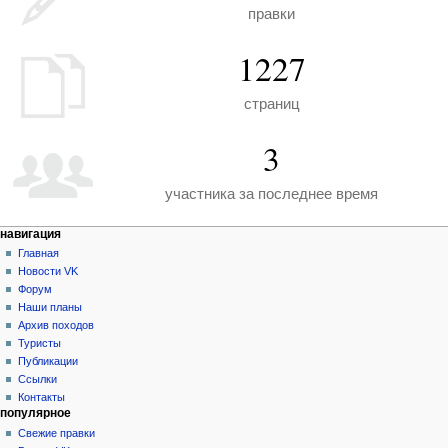
правки
1227
страниц
3
участника за последнее время
Н
действия на странице
персональные инструменты
навигация
служебная
создать
Главная
а
страница
учётную
Новости VK
в
запись
Форум
и
войти
Наши планы
г
Архив походов
а
Туристы
Публикации
ц
Ссылки
и
Контакты
я
популярное
Свежие правки