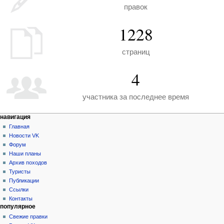
правок
1228
страниц
4
участника за последнее время
Н
действия на странице
персональные инструменты
навигация
служебная
создать
Главная
а
страница
учётную
Новости VK
в
запись
Форум
и
войти
Наши планы
г
Архив походов
а
Туристы
Публикации
ц
Ссылки
и
Контакты
я
популярное
Свежие правки