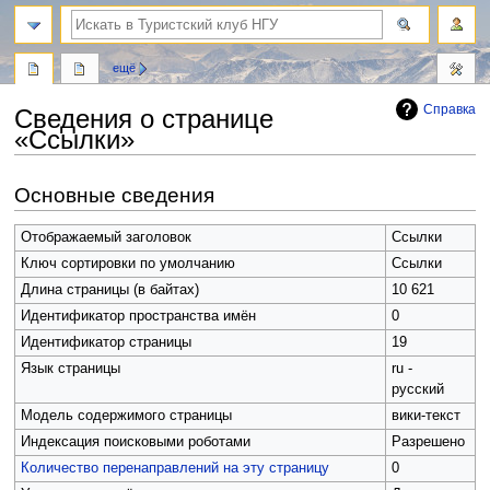
поиск
ещё
Справка
Сведения о странице
«Ссылки»
Перейти
Перейти
Основные сведения
к
к
навигации
поиску
Отображаемый заголовок
Ссылки
Ключ сортировки по умолчанию
Ссылки
Длина страницы (в байтах)
10 621
Идентификатор пространства имён
0
Идентификатор страницы
19
Язык страницы
ru -
русский
Модель содержимого страницы
вики-текст
Индексация поисковыми роботами
Разрешено
Количество перенаправлений на эту страницу
0