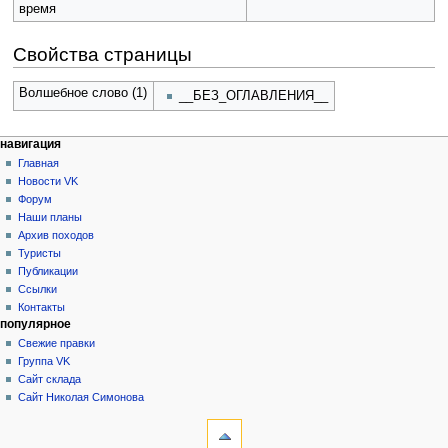
время
Свойства страницы
Волшебное слово (1)
__БЕЗ_ОГЛАВЛЕНИЯ__
Н
действия на странице
персональные инструменты
навигация
статья
создать
Главная
а
учётную
обсуждение
Новости VK
в
запись
читать
Форум
и
войти
просмотр
Наши планы
г
кода
Архив походов
история
а
Туристы
Публикации
ц
Ссылки
и
Контакты
я
популярное
Свежие правки
Группа VK
Сайт склада
Сайт Николая Симонова
инструменты
Ссылки