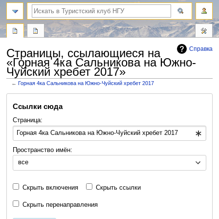
поиск
Справка
Страницы, ссылающиеся на
«Горная 4ка Сальникова на Южно-
Чуйский хребет 2017»
←
Горная 4ка Сальникова на Южно-Чуйский хребет 2017
Перейти
Перейти
Ссылки сюда
к
к
навигации
поиску
Страница:
Пространство имён:
все
Скрыть включения
Скрыть ссылки
Скрыть перенаправления