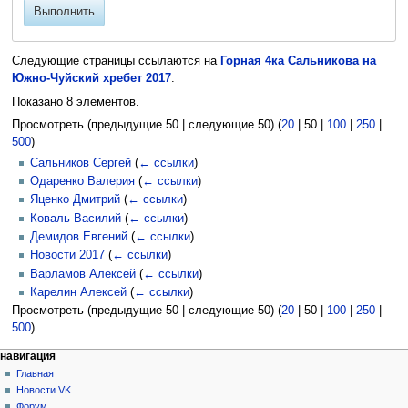
Выполнить
Следующие страницы ссылаются на
Горная 4ка Сальникова на
Южно-Чуйский хребет 2017
:
Показано 8 элементов.
Просмотреть (
предыдущие 50
|
следующие 50
) (
20
|
50
|
100
|
250
|
500
)
Сальников Сергей
(
← ссылки
)
Одаренко Валерия
(
← ссылки
)
Яценко Дмитрий
(
← ссылки
)
Коваль Василий
(
← ссылки
)
Демидов Евгений
(
← ссылки
)
Новости 2017
(
← ссылки
)
Варламов Алексей
(
← ссылки
)
Карелин Алексей
(
← ссылки
)
Просмотреть (
предыдущие 50
|
следующие 50
) (
20
|
50
|
100
|
250
|
500
)
Н
действия на странице
персональные инструменты
навигация
статья
создать
Главная
а
учётную
обсуждение
Новости VK
в
запись
читать
Форум