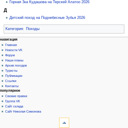
Горная 3ка Кудашова на Терскей Алатоо 2026
Д
Детский поход на Поднебесные Зубья 2026
Категория
:
Походы
Н
действия на странице
персональные инструменты
навигация
категория
создать
Главная
а
учётную
обсуждение
Новости VK
в
запись
читать
Форум
и
войти
просмотр
Наши планы
г
кода
Архив походов
история
а
Туристы
Публикации
ц
Ссылки
и
Контакты
я
популярное
Свежие правки
Группа VK
Сайт склада
Сайт Николая Симонова
инструменты
Ссылки
сюда