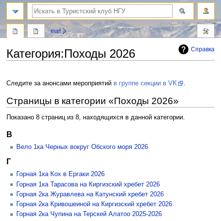
поиск
ещё
Справка
Категория
:
Походы 2026
Перейти
Перейти
к
к
Следите за анонсами мероприятий
в группе секции в VK
.
навигации
поиску
Страницы в категории «Походы 2026»
Показано 8 страниц из 8, находящихся в данной категории.
В
Вело 1ка Черных вокруг Обского моря 2026
Г
Горная 1ка Кох в Ергаки 2026
Горная 1ка Тарасова на Киргизский хребет 2026
Горная 2ка Журавлева на Катунский хребет 2026
Горная 2ка Кривошеиной на Киргизский хребет 2026
Горная 2ка Чупина на Терскей Алатоо 2025-2026