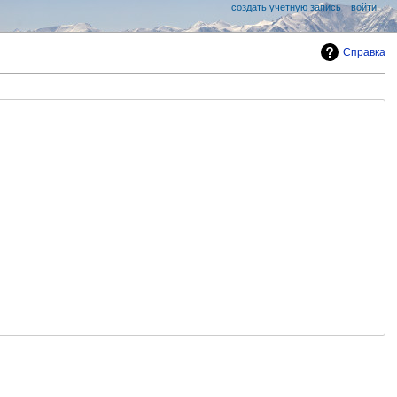
создать учётную запись
войти
Справка