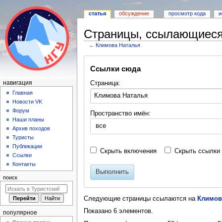
статья
обсуждение
просмотр кода
и
Страницы, ссылающиеся
←
Климова Наталья
Перейти
Перейти
Ссылки сюда
к
к
навигации
поиску
Н
Страница:
навигация
а
Главная
Новости VK
в
Форум
Пространство имён:
и
Наши планы
все
г
Архив походов
а
Туристы
Публикации
ц
Скрыть включения
Скрыть ссылки
Ссылки
и
Контакты
я
Выполнить
поиск
Следующие страницы ссылаются на
Климов
Показано 6 элементов.
популярное