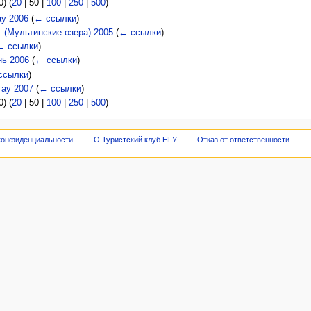
0
) (
20
|
50
|
100
|
250
|
500
)
ау 2006
(
← ссылки
)
т (Мультинские озера) 2005
(
← ссылки
)
← ссылки
)
нь 2006
(
← ссылки
)
ссылки
)
тау 2007
(
← ссылки
)
0
) (
20
|
50
|
100
|
250
|
500
)
конфиденциальности
О Туристский клуб НГУ
Отказ от ответственности