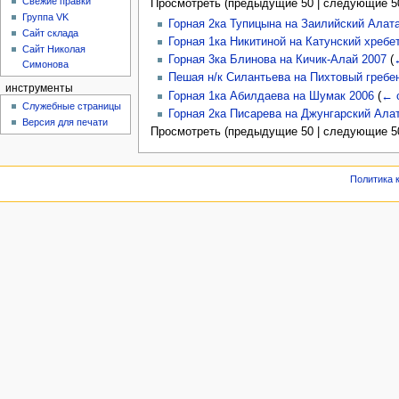
Свежие правки
Просмотреть (
предыдущие 50
|
следующие 5
Группа VK
Горная 2ка Тупицына на Заилийский Алат
Сайт склада
Горная 1ка Никитиной на Катунский хребе
Сайт Николая
Горная 3ка Блинова на Кичик-Алай 2007
(
Симонова
Пешая н/к Силантьева на Пихтовый гребе
инструменты
Горная 1ка Абилдаева на Шумак 2006
(
← 
Служебные страницы
Горная 2ка Писарева на Джунгарский Ала
Версия для печати
Просмотреть (
предыдущие 50
|
следующие 5
Политика 