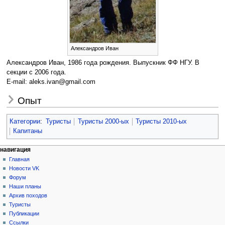
Александров Иван
Александров Иван, 1986 года рождения. Выпускник ФФ НГУ. В
секции с 2006 года.
E-mail: aleks.ivan@gmail.com
Опыт
Категории
:
Туристы
Туристы 2000-ых
Туристы 2010-ых
Капитаны
Н
действия на странице
персональные инструменты
навигация
статья
создать
Главная
а
учётную
обсуждение
Новости VK
в
запись
читать
Форум
и
войти
просмотр
Наши планы
г
кода
Архив походов
история
а
Туристы
Публикации
ц
Ссылки