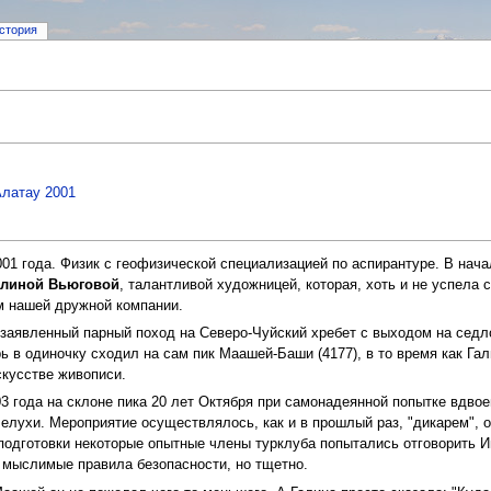
стория
Алатау 2001
01 года. Физик с геофизической специализацией по аспирантуре. В нача
алиной Вьюговой
, талантливой художницей, которая, хоть и не успела 
м нашей дружной компании.
заявленный парный поход на Северо-Чуйский хребет с выходом на седл
ь в одиночку сходил на сам пик Маашей-Баши (4177), в то время как Га
скусстве живописи.
3 года на склоне пика 20 лет Октября при самонадеянной попытке вдво
елухи. Мероприятие осуществлялось, как и в прошлый раз, "дикарем", 
е подготовки некоторые опытные члены турклуба попытались отговорить И
 мыслимые правила безопасности, но тщетно.