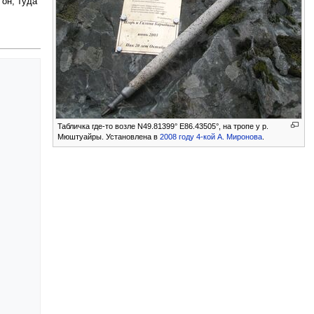
 он, туда
Табличка где-то возле N49.81399° E86.43505°, на тропе у р.
Мюштуайры. Установлена в
2008 году 4-кой
А. Миронова
.