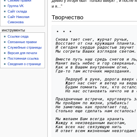
Девиз у Игоря был "только вверх!", и после 
Свежие правки
Группа VK
и я..."
Сайт склада
Творчество
Сайт Николая
Симонова
инструменты
﹡ ﹡ ﹡
Ссылки сюда
Снова тает снег, журчат ручьи,
Связанные правки
Восстает от сна кружащая планета.
И сегодня сердце радостью звучит 
Служебные страницы
Мы согреты Ваших взглядов светом.
Версия для печати
Постоянная ссылка
Вместе путь наш средь снегов и ль
Манит высь небес и гор сверканье.
Сведения о странице
Как и в Вашем внутреннем огне,
Где-то там источник мироздания.
Ледоруб в руке, дорога вверх 
Ждет нас снег и ветер на верш
Будем помнить тех, кто осталс
Но нас остановить ничто не в 
Праздничные встречи, круговерть з
Мы пройдем по жизни, улыбаясь!
Не заметишь как пролетает год,
Столько еще сделать нам осталось!
Мы желаем Вам всегда хранить
Жажду к неизведанным высотам,
Как всех нас связующую нить
И ответ всем жизненным невзгодам!