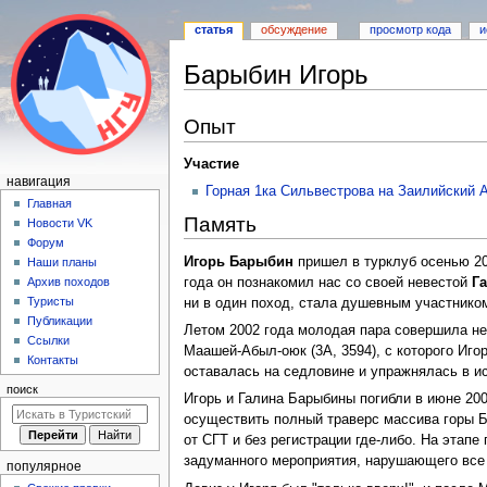
статья
обсуждение
просмотр кода
и
Барыбин Игорь
Перейти
Перейти
Опыт
к
к
навигации
поиску
Участие
Н
навигация
Горная 1ка Сильвестрова на Заилийский 
а
Главная
Память
Новости VK
в
Форум
и
Игорь Барыбин
пришел в турклуб осенью 20
Наши планы
г
года он познакомил нас со своей невестой
Г
Архив походов
а
Туристы
ни в один поход, стала душевным участнико
Публикации
ц
Летом 2002 года молодая пара совершила не
Ссылки
и
Маашей-Абыл-оюк (3А, 3594), с которого Игор
Контакты
я
оставалась на седловине и упражнялась в и
поиск
Игорь и Галина Барыбины погибли в июне 200
осуществить полный траверс массива горы Б
от СГТ и без регистрации где-либо. На этап
задуманного мероприятия, нарушающего все
популярное