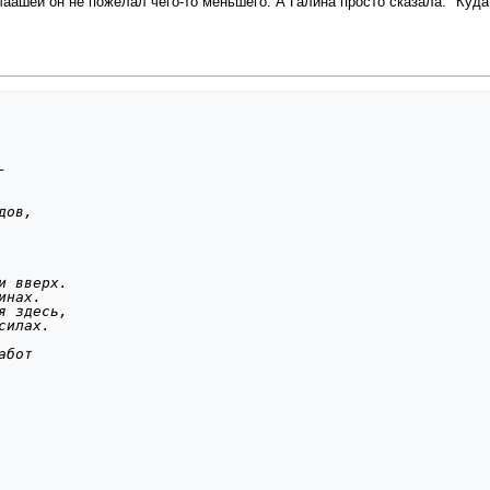
Маашей он не пожелал чего-то меньшего. А Галина просто сказала: "Куда
-
дов,
и вверх.
инах.
я здесь,
силах.
абот