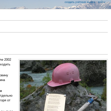
создать учётную запись
войти
ле 2002
сходить
овину
лина
ем
отдельно
горя от