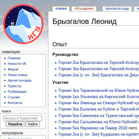
статья
обсуждение
просмотр кода
и
Брызгалов Леонид
Перейти
Перейти
к
к
Опыт
навигации
поиску
Н
навигация
Руководство
а
Главная
Горная 2ка Брызгалова на Терскей-Алатау
Новости VK
в
Горная 3ка Брызгалова на Терскей-Алатау
Форум
и
Горная 2ка (с эл. 3ки) Брызгалова на Джу
Наши планы
г
Архив походов
Участие
а
Туристы
Горная 3ка Таракановской на Южно-Чуйск
Публикации
ц
Горная 1ка Ульянова на Киргизский Алато
Ссылки
и
Горная 4ка Ливенца на Северо-Чуйский хр
Контакты
я
Горная 3ка Бычкова на Куйлю и Терскей-
поиск
Горная 5ка Симонова на Туркестанский хр
Горная 4ка Сальникова на Южно-Чуйский 
Горная 5ка Науменко на Памир 2018
лето
популярное
Горная 2ка (с эл. 5ки) Кудашова на хребе