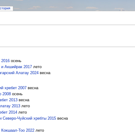
стория
 2016
осень
 и Акшийрак 2017
лето
нгарский Алатау 2024
весна
ий хребет 2007
весна
о 2008
осень
ебет 2013
весна
Алатау 2013
лето
ебет 2014
лето
и Северо-Чуйский хребты 2015
весна
т Кокшаал-Тоо 2022
лето