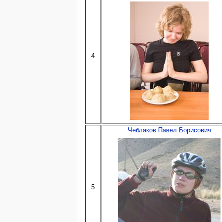
4
Чеблаков Павел Борисович
5