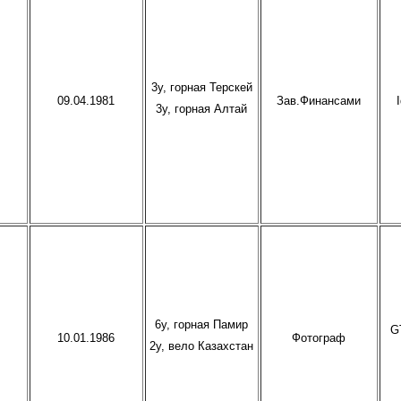
3у, горная Терскей
09.04.1981
Зав.Финансами
3у, горная Алтай
6у, горная Памир
G
10.01.1986
Фотограф
2у, вело Казахстан