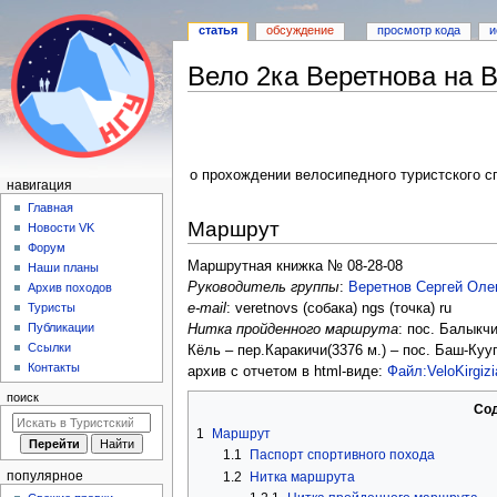
статья
обсуждение
просмотр кода
и
Вело 2ка Веретнова на 
Перейти
Перейти
к
к
навигации
поиску
о прохождении велосипедного туристского с
Н
навигация
а
Главная
Маршрут
Новости VK
в
Форум
и
Маршрутная книжка № 08-28-08
Наши планы
г
Руководитель группы
:
Веретнов Сергей Оле
Архив походов
а
e-mail
: veretnovs (собака) ngs (точка) ru
Туристы
Публикации
Нитка пройденного маршрута
: пос. Балыкчи
ц
Ссылки
Кёль – пер.Каракичи(3376 м.) – пос. Баш-Куу
и
Контакты
архив с отчетом в html-виде:
Файл:VeloKirgizi
я
поиск
Со
1
Маршрут
1.1
Паспорт спортивного похода
популярное
1.2
Нитка маршрута