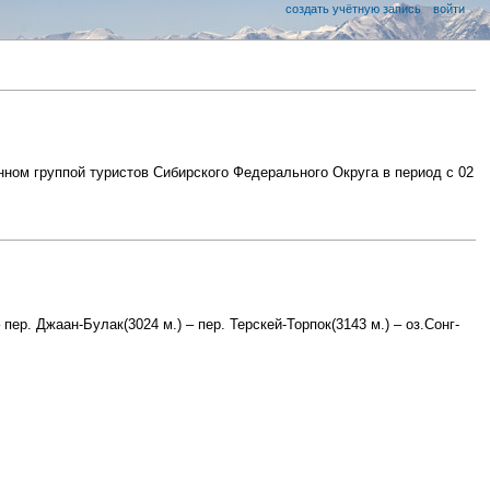
создать учётную запись
войти
нном группой туристов Сибирского Федерального Округа в период с 02
 пер. Джаан-Булак(3024 м.) – пер. Терскей-Торпок(3143 м.) – оз.Сонг-