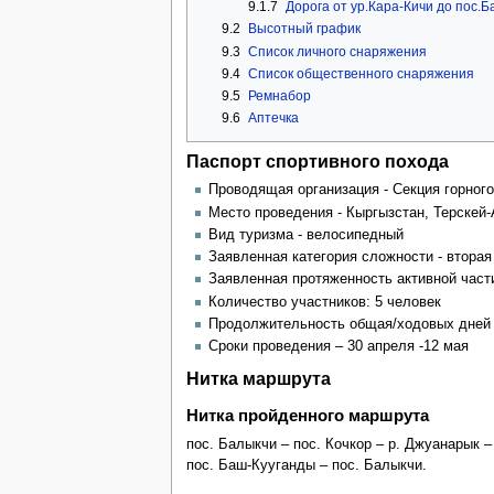
9.1.7
Дорога от ур.Кара-Кичи до пос.
9.2
Высотный график
9.3
Список личного снаряжения
9.4
Список общественного снаряжения
9.5
Ремнабор
9.6
Аптечка
Паспорт спортивного похода
Проводящая организация - Секция горного
Место проведения - Кыргызстан, Терскей
Вид туризма - велосипедный
Заявленная категория сложности - вторая (
Заявленная протяженность активной части
Количество участников: 5 человек
Продолжительность общая/ходовых дней 
Сроки проведения – 30 апреля -12 мая
Нитка маршрута
Нитка пройденного маршрута
пос. Балыкчи – пос. Кочкор – р. Джуанарык – 
пос. Баш-Кууганды – пос. Балыкчи.