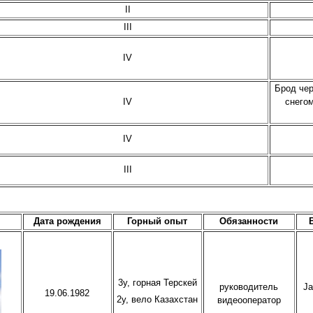
II
III
IV
Брод чер
IV
снегом
IV
III
Дата рождения
Горный опыт
Обязанности
3у, горная Терскей
руководитель
Ja
19.06.1982
2у, вело Казахстан
видеооператор