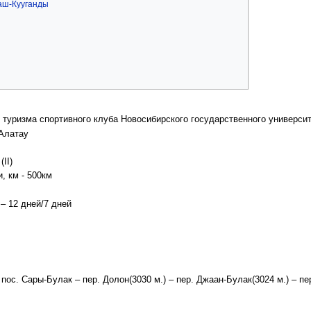
Баш-Кууганды
 туризма спортивного клуба Новосибирского государственного универси
-Алатау
II)
, км - 500км
– 12 дней/7 дней
пос. Сары-Булак – пер. Долон(3030 м.) – пер. Джаан-Булак(3024 м.) – пер