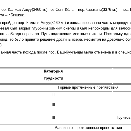
пер. Калмак-Ашуу(3460 м.)– оз.Сонг-Кёль – пер.Каракичи(3376 м.) – пос.
та – г.Бишкек.
 пройден пер. Калмак-Ашуу(3460 м.) и запланированная часть маршрута
ревал был закрыт глубоким зимним снегом и был непроходим для велоси
нты обхода перевала. Путь подсказали местные жители. Поскольку одн
риод, то было принято решение достичь озера, несмотря на довольно бол
).
ванная часть похода после пос. Баш-Кууганды была отменена и в спешн
Категория
трудности
Горные протяженные препятствия
II
III
III
Грунтов
Равнинные протяженные препятствия