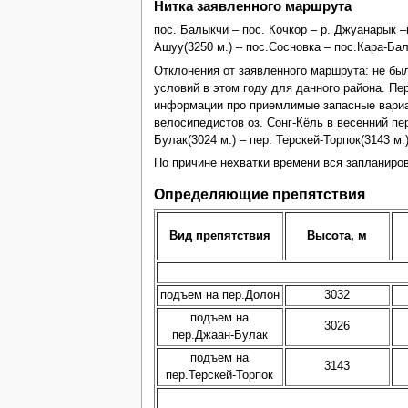
Нитка заявленного маршрута
пос. Балыкчи – пос. Кочкор – р. Джуанарык –
Ашуу(3250 м.) – пос.Сосновка – пос.Кара-Бал
Отклонения от заявленного маршрута: не был
условий в этом году для данного района. Пе
информации про приемлимые запасные вариа
велосипедистов оз. Сонг-Кёль в весенний пе
Булак(3024 м.) – пер. Терскей-Торпок(3143 м.)
По причине нехватки времени вся запланиро
Определяющие препятствия
Вид препятствия
Высота, м
подъем на пер.Долон
3032
подъем на
3026
пер.Джаан-Булак
подъем на
3143
пер.Терскей-Торпок