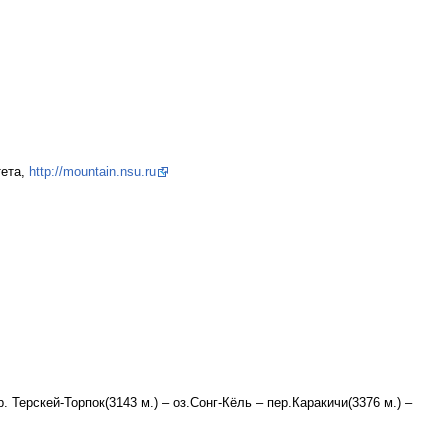
тета,
http://mountain.nsu.ru
. Терскей-Торпок(3143 м.) – оз.Сонг-Кёль – пер.Каракичи(3376 м.) –