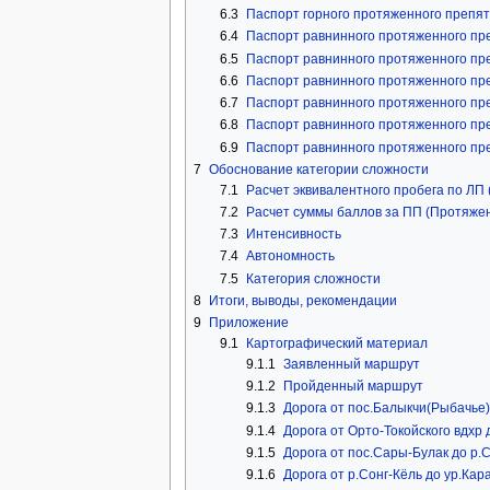
6.3
Паспорт горного протяженного препят
6.4
Паспорт равнинного протяженного пре
6.5
Паспорт равнинного протяженного пре
6.6
Паспорт равнинного протяженного преп
6.7
Паспорт равнинного протяженного преп
6.8
Паспорт равнинного протяженного пре
6.9
Паспорт равнинного протяженного пре
7
Обоснование категории сложности
7.1
Расчет эквивалентного пробега по ЛП
7.2
Расчет суммы баллов за ПП (Протяже
7.3
Интенсивность
7.4
Автономность
7.5
Категория сложности
8
Итоги, выводы, рекомендации
9
Приложение
9.1
Картографический материал
9.1.1
Заявленный маршрут
9.1.2
Пройденный маршрут
9.1.3
Дорога от пос.Балыкчи(Рыбачье)
9.1.4
Дорога от Орто-Токойского вдхр
9.1.5
Дорога от пос.Сары-Булак до р.
9.1.6
Дорога от р.Сонг-Кёль до ур.Кар