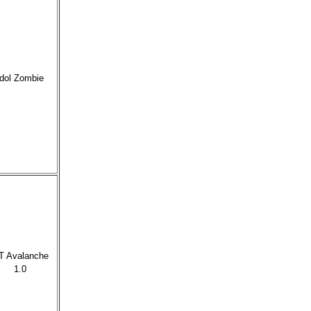
Idol Zombie
T Avalanche
1.0