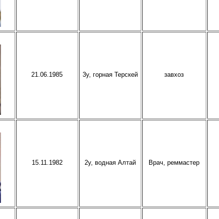
21.06.1985
3у, горная Терскей
завхоз
15.11.1982
2у, водная Алтай
Врач, реммастер