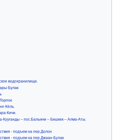
йское водохранилище.
Сары-Булак
ь
-Торпок
нг-Кёль.
ара-Кичи.
аш-Кууганды – пос.Балыкчи – Бишкек – Алма-Аты.
ствия - подъем на пер.Долон
ствия - подъем на пер.Джаан-Булак