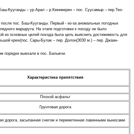
 Баш-Кууганды – ур.Арал – р.Кекемерен – пос. Суусамыр – пер.Тео-
 после пос. Баш-Кууганды. Первый - из-за аномальных погодных
педного маршрута. На этапе подготовки к походу не было
ой из основных целей похода была цель выяснить достижимость для
ьшой крюк(пос. Сары-Булак – пер. Долон(3030 м.) – пер. Джаан-
ом порядке выехали в пос. Балыкчи.
Характеристика препятствия
Плохой асфальт
Грунтовая дорога
ая дорога, засыпанная снегом и переметенная лавинными выносами