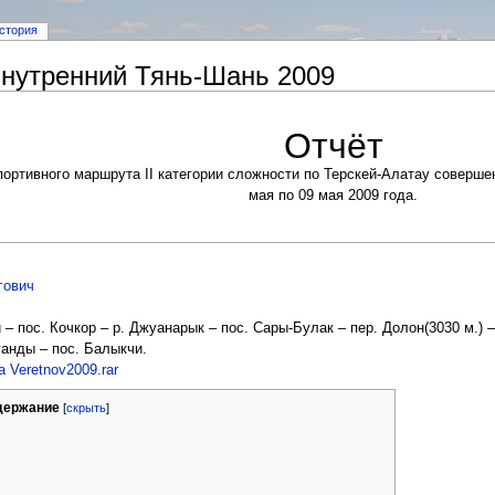
стория
Внутренний Тянь-Шань 2009
Отчёт
портивного маршрута II категории сложности по Терскей-Алатау соверше
мая по 09 мая 2009 года.
гович
 – пос. Кочкор – р. Джуанарык – пос. Сары-Булак – пер. Долон(3030 м.) –
ганды – пос. Балыкчи.
a Veretnov2009.rar
держание