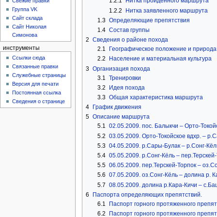
1.2.1
Нитка пройденного маршрута
Свежие правки
Группа VK
1.2.2
Нитка заявленного маршрута
Сайт склада
1.3
Определяющие препятствия
Сайт Николая
1.4
Состав группы
Симонова
2
Сведения о районе похода
инструменты
2.1
Географическое положение и природа
Ссылки сюда
2.2
Население и материальная культура
Связанные правки
3
Организация похода
Служебные страницы
3.1
Тренировки
Версия для печати
3.2
Идея похода
Постоянная ссылка
3.3
Общая характеристика маршрута
Сведения о странице
4
График движения
5
Описание маршрута
5.1
02.05.2009. пос. Балыкчи – Орто-Токо
5.2
03.05.2009. Орто-Токойское вдхр. – р.
5.3
04.05.2009. р.Сары-Булак – р.Сонг-Кёл
5.4
05.05.2009. р.Сонг-Кёль – пер.Терскей
5.5
06.05.2009. пер.Терскей-Торпок – оз.Со
5.6
07.05.2009. оз.Сонг-Кёль – долина р. К
5.7
08.05.2009. долина р.Кара-Кичи – с.Б
6
Паспорта определяющих препятствий.
6.1
Паспорт горного протяженного препят
6.2
Паспорт горного протяженного препят