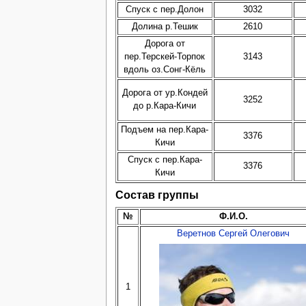
Спуск с пер.Долон
3032
Долина р.Тешик
2610
Дорога от
пер.Терскей-Торпок
3143
вдоль оз.Сонг-Кёль
Дорога от ур.Кондей
3252
до р.Кара-Кичи
Подъем на пер.Кара-
3376
Кичи
Спуск с пер.Кара-
3376
Кичи
Состав группы
№
Ф.И.О.
Веретнов Сергей Олегович
1