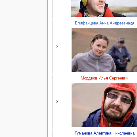
Епифанцева Анна Андреевна
2
Мордвов Илья Сергеевич
3
Туманова Алевтина Николаевна