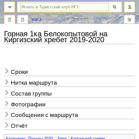
поиск
ещё
Горная 1ка Белокопытовой на
Киргизский хребет 2019-2020
Перейти
Перейти
к
к
навигации
поиску
Сроки
Нитка маршрута
Состав группы
Фотографии
Сообщения с маршрута
Отчёт
Категории
:
Походы 2020
Зима
Киргизский хребет