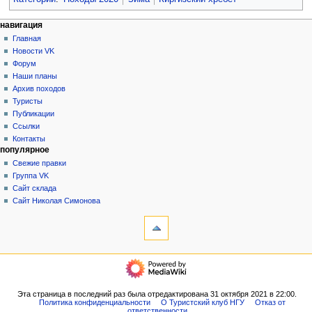
Н
действия на странице
персональные инструменты
навигация
статья
создать
Главная
а
учётную
обсуждение
Новости VK
в
запись
читать
Форум
и
войти
просмотр
Наши планы
г
кода
Архив походов
история
а
Туристы
Публикации
ц
Ссылки
и
Контакты
я
популярное
Свежие правки
Группа VK
Сайт склада
Сайт Николая Симонова
инструменты
Ссылки
сюда
Связанные
навигация
правки
Главная
Служебные
Новости
страницы
VK
Эта страница в последний раз была отредактирована 31 октября 2021 в 22:00.
Версия
Политика конфиденциальности
О Туристский клуб НГУ
Отказ от
Форум
для
ответственности