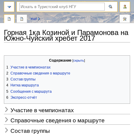
поиск
ещё
Горная 1ка Козиной и Парамонова на
Южно-Чуйский хребет 2017
Перейти
Перейти
к
к
Содержание
навигации
поиску
1
Участие в чемпионатах
2
Справочные сведения о маршруте
3
Состав группы
4
Нитка маршрута
5
Сообщения с маршрута
6
Экспресс-отчёт
Участие в чемпионатах
Справочные сведения о маршруте
Состав группы