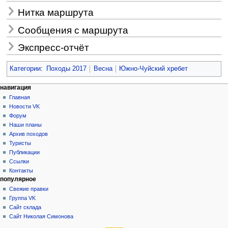
Нитка маршрута
Сообщения с маршрута
Экспресс-отчёт
Категории
:
Походы 2017
Весна
Южно-Чуйский хребет
Н
действия на странице
персональные инструменты
навигация
статья
создать
Главная
а
учётную
обсуждение
Новости VK
в
запись
читать
Форум
и
войти
просмотр
Наши планы
г
кода
Архив походов
история
а
Туристы
Публикации
ц
Ссылки
и
Контакты
я
популярное
Свежие правки
Группа VK
Сайт склада
Сайт Николая Симонова
инструменты