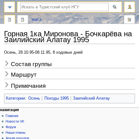
поиск
ещё
Горная 1ка Миронова - Бочкарёва на
Заилийский Алатау 1995
Перейти
Перейти
Осень, 28.10.95-08.11.95, 8 ходовых дней
к
к
Состав группы
навигации
поиску
Маршрут
Примечания
Категории
:
Осень
Походы 1995
Заилийский Алатау
Н
действия на странице
персональные инструменты
навигация
статья
создать
Главная
а
учётную
обсуждение
Новости VK
в
запись
читать
Форум
и
войти
просмотр
Наши планы
г
кода
Архив походов