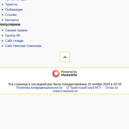
история
а
Туристы
Публикации
ц
Ссылки
и
Контакты
я
популярное
Свежие правки
Группа VK
Сайт склада
Сайт Николая Симонова
инструменты
Ссылки
сюда
Связанные
навигация
правки
Главная
Служебные
Новости
страницы
VK
Эта страница в последний раз была отредактирована 15 ноября 2016 в 03:34.
Версия
Политика конфиденциальности
О Туристский клуб НГУ
Отказ от
Форум
для
ответственности
Наши
печати
планы
Постоянная
Архив
ссылка
походов
Сведения
Туристы
о странице
Публикации
Ссылки