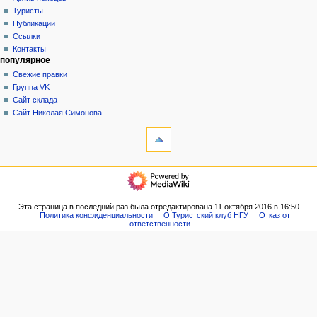
история
а
Туристы
Публикации
ц
Ссылки
и
Контакты
я
популярное
Свежие правки
Группа VK
Сайт склада
Сайт Николая Симонова
инструменты
Ссылки
сюда
Связанные
навигация
правки
Главная
Служебные
Новости
страницы
VK
Эта страница в последний раз была отредактирована 11 октября 2016 в 16:50.
Версия
Политика конфиденциальности
О Туристский клуб НГУ
Отказ от
Форум
для
ответственности
Наши
печати
планы
Постоянная
Архив
ссылка
походов
Сведения
Туристы
о странице
Публикации
Ссылки