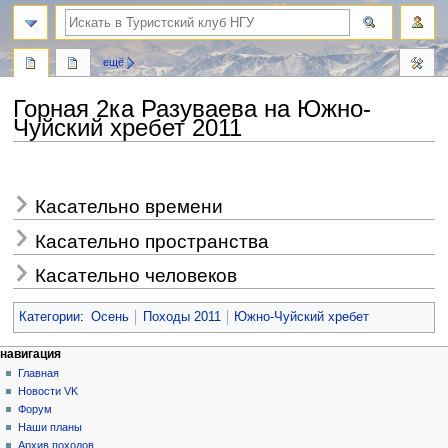
поиск
ещё
Горная 2ка Разуваева на Южно-
Чуйский хребет 2011
Перейти
Перейти
к
к
Касательно времени
навигации
поиску
Касательно пространства
Касательно человеков
Категории
:
Осень
Походы 2011
Южно-Чуйский хребет
Н
действия на странице
персональные инструменты
навигация
статья
создать
Главная
а
учётную
обсуждение
Новости VK
в
запись
читать
Форум
и
войти
просмотр
Наши планы
г
кода
Архив походов