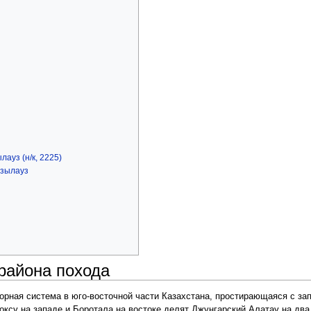
лауз (н/к, 2225)
ызылауз
района похода
орная система в юго-восточной части Казахстана, простирающаяся с за
оксу на западе и Боротала на востоке делят Джунгарский Алатау на два