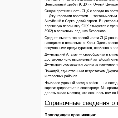
Центральный хребет (СЦХ) и Южный Центра
Общая протяженность СЦХ с запада на восто
— Джунгарскими воротами — тектоническим 
Аксуйский и Саркандский отроги. В централ
Коринскую перемычку СЦХ стыкуется с хребт
3902) в верховьях ледника Безсонова.
Средняя высота гор осевой части СЦХ равна
находится в верховьях р. Коры. Здесь расп
популярными среди туристов, особенно в вес
Джунгарский Алатау — своеобразная в клим
достаточно ясно выраженный алтайский клим
Джунгария оказывается одним из наименее л
Пожалуй, единственным недостатком Джунгар
интересных районов.
Наиболее удобный заезд в район — на поезде 
зарегистрироваться в спасотряде. Мы органи
делать около месяца), что обошлось нам по 6
Справочные сведения о 
Проводящая организация: