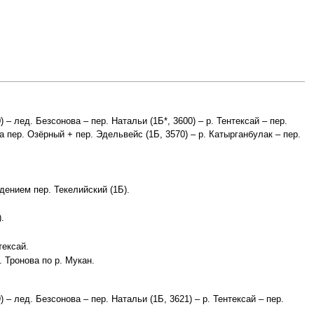
 – лед. Безсонова – пер. Натальи (1Б*, 3600) – р. Тентексай – пер.
а пер. Озёрный + пер. Эдельвейс (1Б, 3570) – р. Катырганбулак – пер.
дением пер. Текелийский (1Б).
.
тексай.
 Тронова по р. Мукан.
 – лед. Безсонова – пер. Натальи (1Б, 3621) – р. Тентексай – пер.