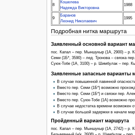
Кошелева
8
1988
Надежда Викторовна
Баранов
9
1995
Леонид Николаевич
Подробная нитка маршрута
Заявленный основной вариант м
пос. Капал – пер. Мыншукыр (1А, 2900) – р. К
Семи (1Б*, 3590) – лед. Тронова – связка пер
Суюк-Тобе (1А, 3100) – р. Шимбулак – пер. Кыз
Заявленные запасные варианты 
В случае повышенной лавинной опасности 
Вместо пер. Семи (1Б*) возможно прохожд
Вместо пер. Семи (1Б*) и связки пер. Але
Вместо пер. Суюк-Тобе (1А) возможно про
В случае недостатка времени возможен от
В случае большой задержки в начале марш
Пройденный вариант маршрута
пос. Капал – пер. Мыншукыр (1А, 2742) – р. К
Безымянный (н/к, 2608) – р. Шимбулак – пер. 