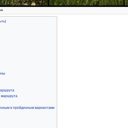
ия
пны
маршрута
ы маршрута
енным и пройденным вариантами