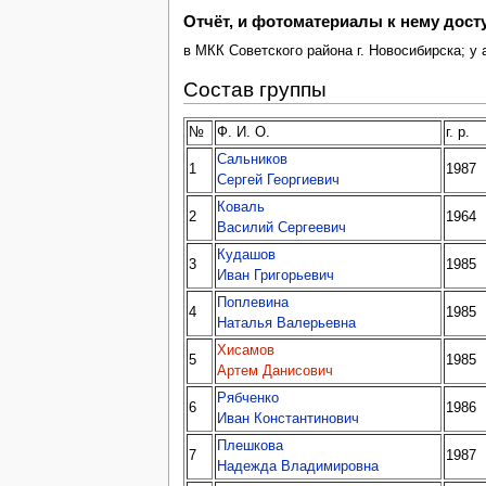
Отчёт, и фотоматериалы к нему дос
в МКК Советского района г. Новосибирска; у 
Состав группы
№
Ф. И. О.
г. р.
Сальников
1
1987
Сергей Георгиевич
Коваль
2
1964
Василий Сергеевич
Кудашов
3
1985
Иван Григорьевич
Поплевина
4
1985
Наталья Валерьевна
Хисамов
5
1985
Артем Данисович
Рябченко
6
1986
Иван Константинович
Плешкова
7
1987
Надежда Владимировна