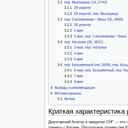
3.1
пер. Мыншукыр (1А, 2742)
3.1.1
28 апреля
3.1.2
29 апреля, пер. Мыншукыр
3.2
пер. Сапожникова + Вера (1Б, 3689)
3.2.1
30 апреля
3.2.2
1 мая
3.2.3
2 мая, пер. Сапожникова + Вера
3.3
пер. Натальи (1Б, 3621)
3.3.1
3 мая, пер. Натальи
3.3.2
4 мая
3.3.3
5 мая
3.4
пер. Безымянный (н/к, 2608), пер. Кызы
3.4.1
6 мая, пер. Безымянный, пер. К
3.4.2
7 мая
3.4.3
8 мая
4
Выводы и рекомендации
5
Фотоматериалы
5.1
Фильм
Краткая характеристика 
Джунгарский Алатау в пределах СНГ — это г
границы с Китаем. Продольные долины рек К