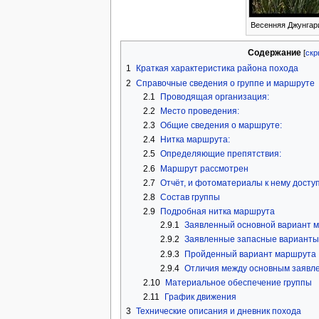
Весенняя Джунгар
Содержание
1
Краткая характеристика района похода
2
Справочные сведения о группе и маршруте
2.1
Проводящая организация:
2.2
Место проведения:
2.3
Общие сведения о маршруте:
2.4
Нитка маршрута:
2.5
Определяющие препятствия:
2.6
Маршрут рассмотрен
2.7
Отчёт, и фотоматериалы к нему досту
2.8
Состав группы
2.9
Подробная нитка маршрута
2.9.1
Заявленный основной вариант 
2.9.2
Заявленные запасные вариант
2.9.3
Пройденный вариант маршрута
2.9.4
Отличия между основным заявл
2.10
Материальное обеспечение группы
2.11
График движения
3
Технические описания и дневник похода