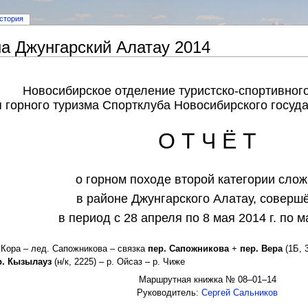
стория
на Джунгарский Алатау 2014
Новосибирское отделение туристско-спортивног
 горного туризма Спортклуба Новосибирского госуд
О Т Ч Ё Т
о горном походе второй категории сло
в районе Джунгарского Алатау, соверш
в период с 28 апреля по 8 мая 2014 г. по 
. Кора – лед. Сапожникова – связка
пер. Сапожникова
+
пер. Вера
(1Б, 
р. Кызылауз
(н/к, 2225) – р. Ойсаз – р. Чиже
Маршрутная книжка № 08–01–14
Руководитель:
Сергей Сальников