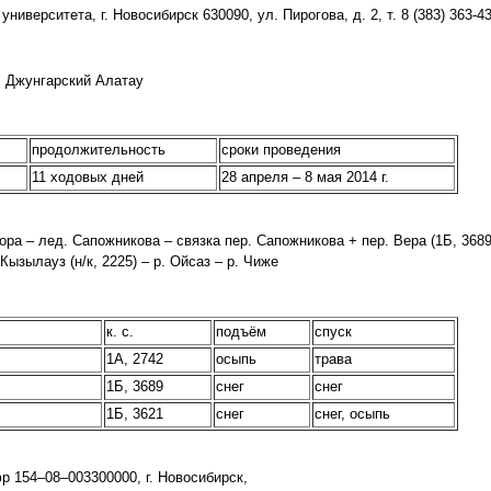
иверситета, г. Новосибирск 630090, ул. Пирогова, д. 2, т. 8 (383) 363-4
; Джунгарский Алатау
продолжительность
сроки проведения
11 ходовых дней
28 апреля – 8 мая 2014 г.
ора – лед. Сапожникова – связка пер. Сапожникова + пер. Вера (1Б, 3689)
Кызылауз (н/к, 2225) – р. Ойсаз – р. Чиже
к. с.
подъём
спуск
1А, 2742
осыпь
трава
1Б, 3689
снег
снег
1Б, 3621
снег
снег, осыпь
р 154–08–003300000, г. Новосибирск,