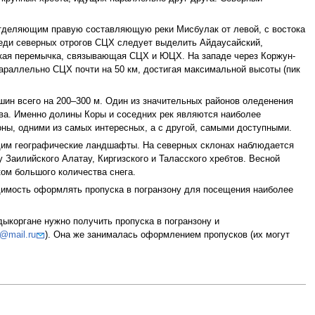
 отделяющим правую составляющую реки Мисбулак от левой, с востока
еди северных отрогов СЦХ следует выделить Айдаусайский,
нская перемычка, связывающая СЦХ и ЮЦХ. На западе через Коржун-
раллельно СЦХ почти на 50 км, достигая максимальной высоты (пик
шин всего на 200–300 м. Один из значительных районов оледенения
ова. Именно долины Коры и соседних рек являются наиболее
роны, одними из самых интересных, а с другой, самыми доступными.
щим географические ландшафты. На северных склонах наблюдается
Заилийского Алатау, Киргизского и Таласского хребтов. Весной
ом большого количества снега.
димость оформлять пропуска в погранзону для посещения наиболее
дыкоргане нужно получить пропуска в погранзону и
L@mail.ru
). Она же занималась оформлением пропусков (их могут