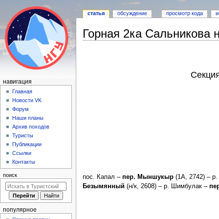
статья
обсуждение
просмотр кода
и
Горная 2ка Сальникова 
Перейти
Перейти
к
к
навигации
поиску
Секция
Н
навигация
а
Главная
Новости VK
в
Форум
и
Наши планы
г
Архив походов
а
Туристы
Публикации
ц
Ссылки
и
Контакты
я
поиск
пос. Капал –
пер. Мыншукыр
(1А, 2742) – р
Безымянный
(н/к, 2608) – р. Шимбулак –
пе
популярное