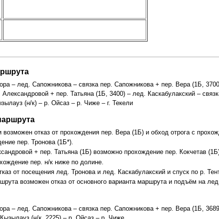
аршрута
ора – лед. Сапожникова – связка пер. Сапожникова + пер. Вера (1Б, 3700)
. Александровой + пер. Татьяна (1Б, 3400) – лед. Каскабулакский – связк
ылауз (н/к) – р. Ойсаз – р. Чиже – г. Текели
маршрута
возможен отказ от прохождения пер. Вера (1Б) и обход отрога с прохож
ение пер. Тронова (1Б*).
ксандровой + пер. Татьяна (1Б) возможно прохождение пер. Кокчетав (1Б)
хождение пер. н/к ниже по долине.
каз от посещения лед. Тронова и лед. Каскабулакский и спуск по р. Тен
рута возможен отказ от основного варианта маршрута и подъём на лед.
ора – лед. Сапожникова – связка пер. Сапожникова + пер. Вера (1Б, 3689)
Кызылауз (н/к, 2225) – р. Ойсаз – р. Чиже