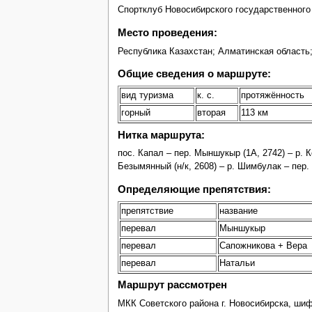
Спортклуб Новосибирского государственного ун
Место проведения:
Республика Казахстан; Алматинская область
Общие сведения о маршруте:
вид туризма
к. с.
протяжённость
горный
вторая
113 км
Нитка маршрута:
пос. Капал – пер. Мыншукыр (1А, 2742) – р. К
Безымянный (н/к, 2608) – р. Шимбулак – пер. 
Определяющие препятствия:
препятствие
название
перевал
Мыншукыр
перевал
Сапожникова + Вера
перевал
Натальи
Маршрут рассмотрен
МКК Советского района г. Новосибирска, шиф