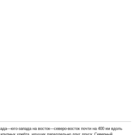
пада—юго-запада на восток—северо-восток почти на 400 км вдоль
 крупных хребта, идущих параллельно друг друга: Северный