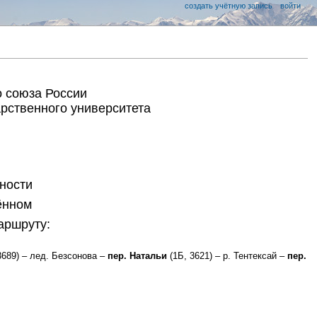
создать учётную запись
войти
о союза России
арственного университета
жности
ённом
маршруту:
3689) – лед. Безсонова –
пер. Натальи
(1Б, 3621) – р. Тентексай –
пер.