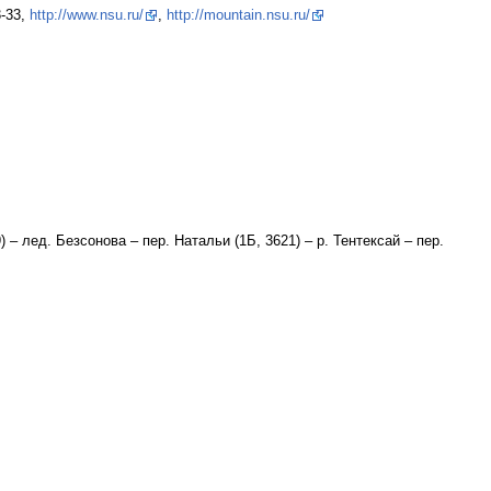
3-33,
http://www.nsu.ru/
,
http://mountain.nsu.ru/
 – лед. Безсонова – пер. Натальи (1Б, 3621) – р. Тентексай – пер.