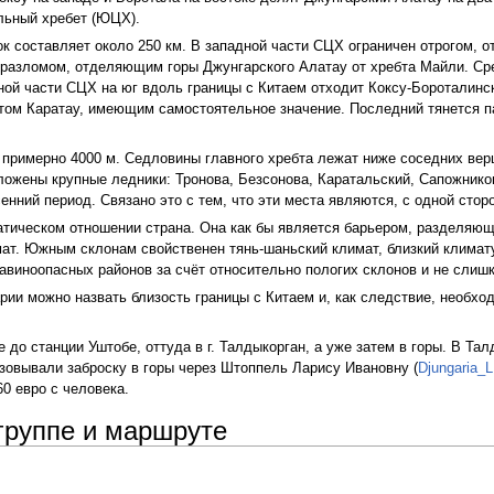
льный хребет (ЮЦХ).
к составляет около 250 км. В западной части СЦХ ограничен отрогом,
разломом, отделяющим горы Джунгарского Алатау от хребта Майли. Ср
ьной части СЦХ на юг вдоль границы с Китаем отходит Коксу-Боротали
ом Каратау, имеющим самостоятельное значение. Последний тянется па
 примерно 4000 м. Седловины главного хребта лежат ниже соседних вер
оложены крупные ледники: Тронова, Безсонова, Каратальский, Сапожник
енний период. Связано это с тем, что эти места являются, с одной сто
атическом отношении страна. Она как бы является барьером, разделяю
ат. Южным склонам свойственен тянь-шаньский климат, близкий климату 
авиноопасных районов за счёт относительно пологих склонов и не слишк
ии можно назвать близость границы с Китаем и, как следствие, необхо
до станции Уштобе, оттуда в г. Талдыкорган, а уже затем в горы. В Тал
зовывали заброску в горы через Штоппель Ларису Ивановну (
Djungaria_
0 евро с человека.
группе и маршруте