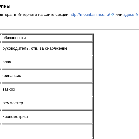
тупны
автора; в Интернете на сайте секции
http://mountain.nsu.ru/
или
здесь
обязанности
руководитель, отв. за снаряжение
врач
финансист
завхоз
реммастер
хронометрист