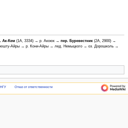
. Ак-Кем
(1А, 3334) → р. Акоюк →
пер. Буревестник
(2А, 2900) →
Мюшту-Айры → р. Кони-Айры → лед. Немыцкого → оз. Дорошколь →
 НГУ
Отказ от ответственности