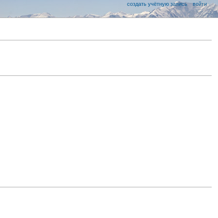
создать учётную запись
войти