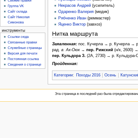
Свежие правки
Некрасов Андрей
(усилитель)
Группа VK
Сайт склада
Одаренко Валерия
(медик)
Сайт Николая
Рябченко Иван
(реммастер)
Симонова
Яценко Виктор
(завхоз)
инструменты
Нитка маршрута
Ссылки сюда
Связанные правки
Заявленная:
пос. Кучерла → р. Кучерла → 
Служебные страницы
рад.
в. Ак-Оюк
→
пер. Рижский
(н/к, 2600)
Версия для печати
пер. Кульдора З.
(2А, 2730) → р. Кульдура-
Постоянная ссылка
Пройденная:
Сведения о странице
Категории
:
Походы 2016
Осень
Катунски
Эта страница в последний раз была отредактирована