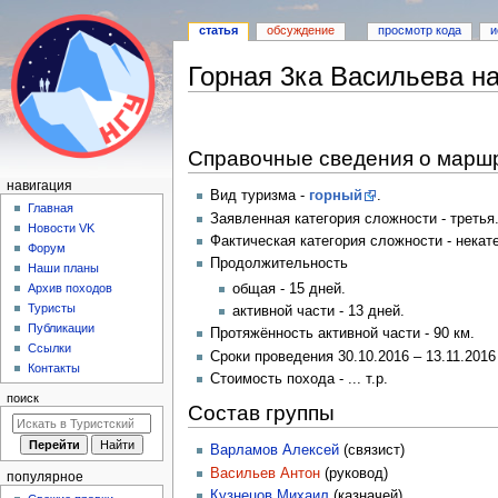
статья
обсуждение
просмотр кода
и
Горная 3ка Васильева на
Перейти
Перейти
к
к
Справочные сведения о марш
навигации
поиску
Н
навигация
Вид туризма -
горный
.
а
Главная
Заявленная категория сложности - третья
Новости VK
в
Фактическая категория сложности - нека
Форум
и
Продолжительность
Наши планы
г
общая - 15 дней.
Архив походов
а
Туристы
активной части - 13 дней.
Публикации
ц
Протяжённость активной части - 90 км.
Ссылки
и
Сроки проведения 30.10.2016 – 13.11.2016
Контакты
Стоимость похода - ... т.р.
я
поиск
Состав группы
Варламов Алексей
(связист)
Васильев Антон
(руковод)
популярное
Кузнецов Михаил
(казначей)