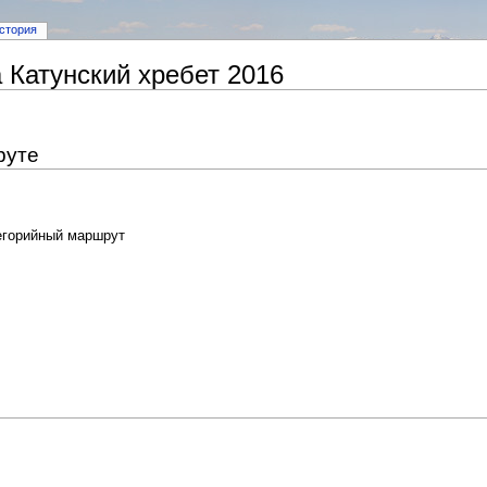
стория
 Катунский хребет 2016
руте
.
тегорийный маршрут