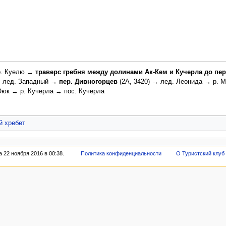
р. Куелю →
траверс гребня между долинами Ак-Кем и Кучерла до пер
 → лед. Западный →
пер. Дивногорцев
(2А, 3420) → лед. Леонида → р. 
Оюк → р. Кучерла → пос. Кучерла
й хребет
 22 ноября 2016 в 00:38.
Политика конфиденциальности
О Туристский клуб